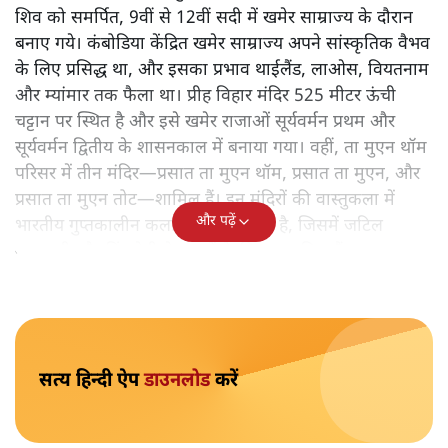
घर छोड़ना पड़ा। थाईलैंड ने F-16 लड़ाकू विमानों से कंबोडिया के
सैन्य ठिकानों पर हमले किए, जबकि कंबोडिया ने इसे संप्रभुता पर
हमला बताकर जवाबी कार्रवाई की। दोनों देशों ने एक-दूसरे के
राजदूतों को निष्कासित कर दिया, और तनाव चरम पर पहुंच गया।
इस युद्ध का केंद्र है प्रीह विहार मंदिर और ता मुएन थॉम मंदिर
परिसर, जो दंगरेक पर्वत श्रृंखला में स्थित हैं। आश्चर्यजनक रूप से,
यह युद्ध दो बौद्ध बहुल देशों के बीच हो रहा है, न कि हिंदू समुदायों
की लड़ाई, जैसा कि मंदिरों के नाम से लग सकता है।
प्रीह विहार और ता मुएन थॉम
प्रीह विहार मंदिर और ता मुएन थॉम मंदिर परिसर, दोनों भगवान
शिव को समर्पित, 9वीं से 12वीं सदी में खमेर साम्राज्य के दौरान
बनाए गये। कंबोडिया केंद्रित खमेर साम्राज्य अपने सांस्कृतिक वैभव
के लिए प्रसिद्ध था, और इसका प्रभाव थाईलैंड, लाओस, वियतनाम
और म्यांमार तक फैला था। प्रीह विहार मंदिर 525 मीटर ऊंची
चट्टान पर स्थित है और इसे खमेर राजाओं सूर्यवर्मन प्रथम और
सूर्यवर्मन द्वितीय के शासनकाल में बनाया गया। वहीं, ता मुएन थॉम