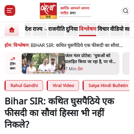
देश
राज्य
राजनीति
दुनिया
विश्लेषण
विचार
वीडियो
वक़्त
होम
/
विश्लेषण
/
BIHAR SIR: कथित घुसपैठिये एक फीसदी का सौवां
हिस्सा भी नहीं निकले?
ाओं को
'अमित शाह के संसद में आने पर
ै, पर मोदी-
विचार करे सरकार': राज्यसभा
ट्रेंडिंग
 नहीं'-
सभापति ने केंद्र से कहा
5 Min
.
देश
ख़बर
Rahul Gandhi
Viral Video
Satya Hindi Bulletin
Bihar SIR: कथित घुसपैठिये एक
फीसदी का सौवां हिस्सा भी नहीं
निकले?