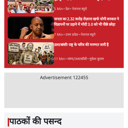
Advertisement
जंतर मंतर प्रोटेस्ट: 'युवाओं को प्रताड़ित किया जा रहा
है, पर मोदी-शाह में बोलने की हिम्मत नहीं'- राहुल
7 Min
•
देश
•
नेशनल ब्यूरो
'अमित शाह के संसद में आने पर विचार करे सरकार':
राज्यसभा सभापति ने केंद्र से कहा
5 Min
•
देश
•
नेशनल ब्यूरो
शाह के ख़िलाफ़ संसद में विपक्ष का मार्च, 'गृह मंत्री
मुंह छुपा रहे हैं क्योंकि वो छात्रों के गुनहगार हैं'
5 Min
•
देश
•
नेशनल ब्यूरो
जनता का 2.32 करोड़ रोज़ाना खर्चः योगी सरकार ने
विज्ञापनों पर उड़ाने में मोदी 3.0 को भी पीछे छोड़ा
7 Min
•
उत्तर प्रदेश
•
नेशनल ब्यूरो