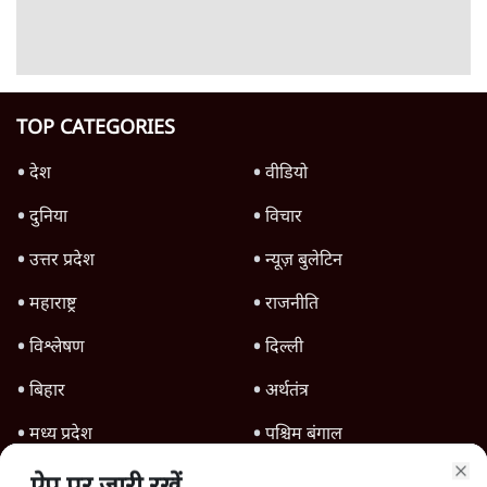
Barkha Dutt Exposes Modi Govt's
Panic! | Ashutosh
विश्लेषण
झारखंड छात्र आंदोलन: फँस गए हेमंत सोरेन,
समझौता होने देगी BJP?
विश्लेषण
राहुल गांधी Prayagraj Event: क्या UP में छात्र
आंदोलन से डरी Yogi Govt?
विश्लेषण
Advertisement
Prayagraj Chhatron Ki Goonj
Cancelled! Rahul Gandhi के Student
Outreach से डरी BJP? | Ashutosh
विश्लेषण
Advertisement
1345566