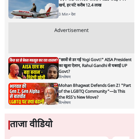
Advertisement
पेपर लीक घोटाले की सच्चाई: छात्रों के विरोध और
भर्ती में धोखाधड़ी पर राजेंद्र तिवारी। BJP बनाम
कांग्रेस।
विश्लेषण
सीजेपी ने अपना 4 सूत्री एजेंडा जारी किया- शिक्षा,
रोज़गार, सरकारी संस्थाओं की जवाबदेही
3 Min
•
देश
पीएम मोदी की विदेश यात्राएंः 74.59 करोड़ रुपये
खर्च, हर घंटे करीब 12.4 लाख
3 Min
•
देश
Advertisement