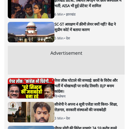
अगली खबर लोड हो रही है...
ताजा खबरें
राहुल गांधी के जेन ज़ी इवेंट 'छात्रों की गूंज' को शर्तों
के साथ मंज़ूरी देना पड़ा
5 Min
•
देश
झारखंड प्रोटेस्ट: तबीयत बिगड़ने पर छात्र अस्पताल में
भर्ती; AISA भी हुई प्रोटेस्ट में शामिल
6 Min
•
झारखंड
SC-ST आरक्षण में क्रीमी लेयर क्यों नहीं? केंद्र ने
सुप्रीम कोर्ट में बताया कारण
5 Min
•
देश