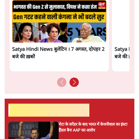
"छात्रों से डर गई Yogi Govt!" AISA President
का खुला ऐलान, Rahul Gandhi से घबराई UP
Govt?
विश्लेषण
Mohan Bhagwat Defends Gen Z! "Part
of the LGBTQ Community"—Is This
the RSS's New Move?
विश्लेषण
ताजा वीडियो