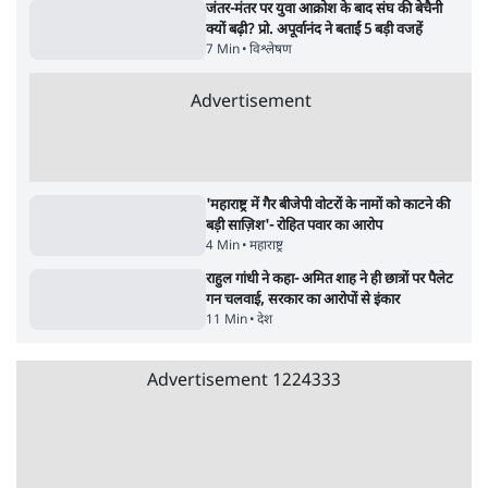
7 Min
•
देश
जनता का 2.32 करोड़ रोज़ाना खर्चः योगी सरकार ने
विज्ञापनों पर उड़ाने में मोदी 3.0 को भी पीछे छोड़ा
7 Min
•
उत्तर प्रदेश
Advertisement
क्या 95 साल पुराने भारतीय सांख्यिकी संस्थान की
स्वायत्तता पर भी अब मंडरा रहा ख़तरा?
8 Min
•
विश्लेषण
उलटबांसीः राष्ट्र के चरित्र की मरम्मत जारी है
11 Min
•
व्यंग्य/उलटबाँसी
जंतर-मंतर पर युवा आक्रोश के बाद संघ की बेचैनी
क्यों बढ़ी? प्रो. अपूर्वानंद ने बताईं 5 बड़ी वजहें