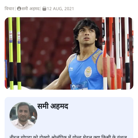
विचार
|
समी अहमद
|
12 AUG, 2021
समी अहमद