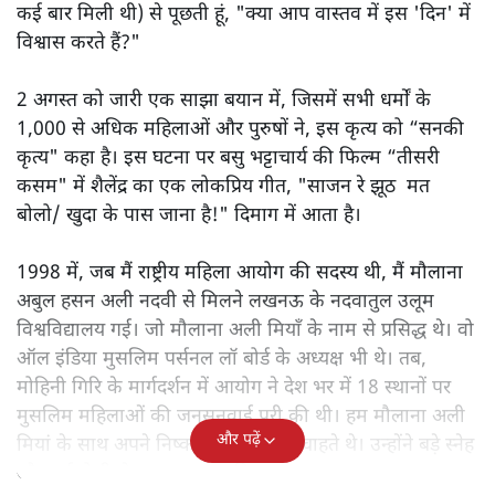
कई बार मिली थी) से पूछती हूं, "क्या आप वास्तव में इस 'दिन' में
विश्वास करते हैं?"
2 अगस्त को जारी एक साझा बयान में, जिसमें सभी धर्मों के
1,000 से अधिक महिलाओं और पुरुषों ने, इस कृत्य को “सनकी
कृत्य" कहा है। इस घटना पर बसु भट्टाचार्य की फिल्म “तीसरी
कसम" में शैलेंद्र का एक लोकप्रिय गीत, "साजन रे झूठ मत
बोलो/ खुदा के पास जाना है!" दिमाग में आता है।
1998 में, जब मैं राष्ट्रीय महिला आयोग की सदस्य थी, मैं मौलाना
अबुल हसन अली नदवी से मिलने लखनऊ के नदवातुल उलूम
विश्वविद्यालय गई। जो मौलाना अली मियाँ के नाम से प्रसिद्ध थे। वो
ऑल इंडिया मुसलिम पर्सनल लॉ बोर्ड के अध्यक्ष भी थे। तब,
मोहिनी गिरि के मार्गदर्शन में आयोग ने देश भर में 18 स्थानों पर
मुसलिम महिलाओं की जनसुनवाई पूरी की थी। हम मौलाना अली
और पढ़ें
मियां के साथ अपने निष्कर्ष साझा करना चाहते थे। उन्होंने बड़े स्नेह
और गर्मजोशी से हमारा स्वागत किया।