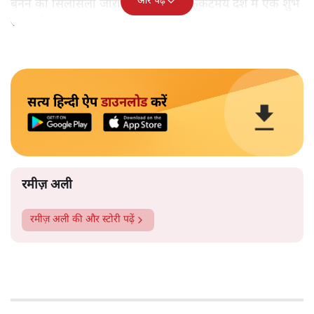
और पढ़ें
बनने का सिलसिला जारी है जो कि इस क्रिकेटमय देश में एक शुभ
संकेत है।
सत्य हिन्दी ऐप
डाउनलोड
करें
रमीज़ अली
रमीज़ अली
की और स्टोरी पढ़ें