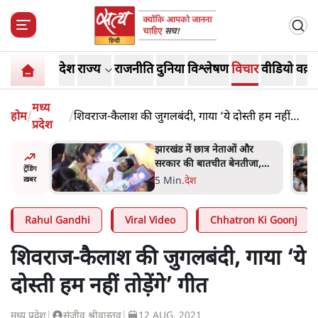
देश
राज्य
राजनीति
दुनिया
विश्लेषण
विचार
वीडियो
वक़्त
मध्य
होम
/
/
शिवराज-कैलाश की जुगलबंदी, गाया ‘ये दोस्ती हम नहीं
प्रदेश
तोड़ेंगे’ गीत
ं और
राहुल गांधी के जेन ज़ी इवेंट 'छात्रों
तीजा,
की गूंज' को शर्तों के साथ मंज़ूरी
ट्रेंडिंग
देना पड़ा
5 Min
.
देश
ख़बर
Rahul Gandhi
Viral Video
Chhatron Ki Goonj
शिवराज-कैलाश की जुगलबंदी, गाया ‘ये
दोस्ती हम नहीं तोड़ेंगे’ गीत
मध्य प्रदेश
|
संजीव श्रीवास्तव
|
12 AUG, 2021