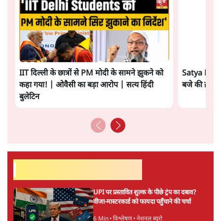
IIT दिल्ली के छात्रों से PM मोदी के सामने झुकने को
Satya Hindi
कहा गया! | ओवैसी का बड़ा आरोप | सत्य हिंदी
बजे की ख़बरें
बुलेटिन
सर्वाधिक पढ़ी गयी खबरें
UPI पर प्रस्तावित शुल्क के पीछे ट्रंप का दबाव?
वीजा-मास्टरकार्ड को फायदा पहुँचाने की चर्चा
6 Min
•
विश्लेषण
•
नेशनल ब्यूरो