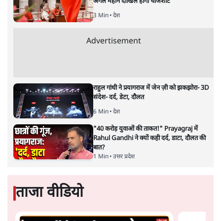
अगले महीने दाखिल होगी चार्जशीट
3 Min
•
देश
Advertisement
राहुल गांधी ने प्रयागराज में जेन ज़ी को झकझोरा- 3D
संदेश- दर्द, डेटा, दौलत
6 Min
•
देश
"40 करोड़ युवाओं की ताकत!" Prayagraj में
Rahul Gandhi ने क्यों कही दर्द, डाटा, दौलत की
बात?
1 Min
•
उत्तर प्रदेश
ताजा वीडियो