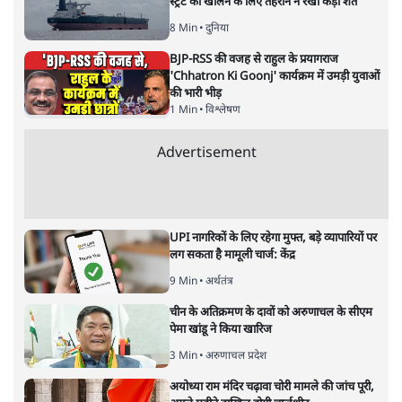
स्ट्रेट को खोलने के लिए तेहरान ने रखी कड़ी शर्तें
8 Min
•
दुनिया
BJP-RSS की वजह से राहुल के प्रयागराज
'Chhatron Ki Goonj' कार्यक्रम में उमड़ी युवाओं
की भारी भीड़
1 Min
•
विश्लेषण
Advertisement
UPI नागरिकों के लिए रहेगा मुफ्त, बड़े व्यापारियों पर
लग सकता है मामूली चार्ज: केंद्र
9 Min
•
अर्थतंत्र
चीन के अतिक्रमण के दावों को अरुणाचल के सीएम
पेमा खांडू ने किया खारिज
3 Min
•
अरुणाचल प्रदेश
अयोध्या राम मंदिर चढ़ावा चोरी मामले की जांच पूरी,