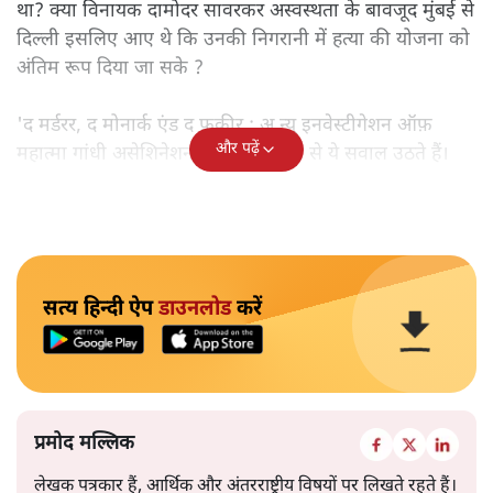
था? क्या विनायक दामोदर सावरकर अस्वस्थता के बावजूद मुंबई से
दिल्ली इसलिए आए थे कि उनकी निगरानी में हत्या की योजना को
अंतिम रूप दिया जा सके ?
'द मर्डरर, द मोनार्क एंड द फ़कीर : अ न्यू इनवेस्टीगेशन ऑफ़
और पढ़ें
महात्मा गांधी असेशिनेशन' नामक किताब से ये सवाल उठते हैं।
सत्य हिन्दी ऐप
डाउनलोड
करें
प्रमोद मल्लिक
लेखक पत्रकार हैं, आर्थिक और अंतरराष्ट्रीय विषयों पर लिखते रहते हैं।