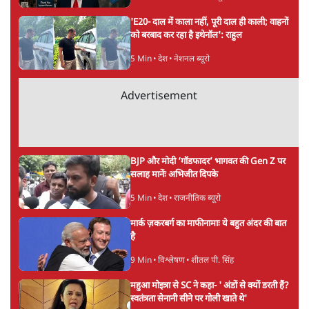
'E20- दाल में काला नहीं, पूरी दाल ही काली; वाहनों
को बरबाद कर रहा है इथेनॉल': राहुल
5 Min
•
देश
•
नेशनल ब्यूरो
Advertisement
BJP और मोदी ‘गॉडफादर’ भागवत की Gen Z पर
सलाह मानेंः अभिजीत दिपके
5 Min
•
देश
•
राजनीतिक ब्यूरो
मार्क ज़करबर्ग का माफीनामाः ये बहुत अंदर की बात
है
9 Min
•
विश्लेषण
•
शीतल पी. सिंह
महुआ मोइत्रा से SC ने कहा- ' अंडों से क्यों डरती हैं?
स्वतंत्रता सेनानी सीने पर गोली खाते थे'