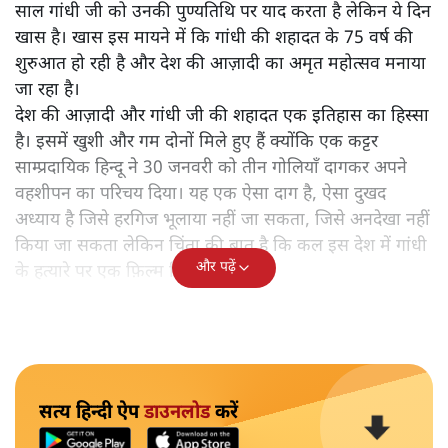
साल गांधी जी को उनकी पुण्यतिथि पर याद करता है लेकिन ये दिन
खास है। खास इस मायने में कि गांधी की शहादत के 75 वर्ष की
शुरुआत हो रही है और देश की आज़ादी का अमृत महोत्सव मनाया
जा रहा है।
देश की आज़ादी और गांधी जी की शहादत एक इतिहास का हिस्सा
है। इसमें खुशी और गम दोनों मिले हुए हैं क्योंकि एक कट्टर
साम्प्रदायिक हिन्दू ने 30 जनवरी को तीन गोलियाँ दागकर अपने
वहशीपन का परिचय दिया। यह एक ऐसा दाग है, ऐसा दुखद
अध्याय है जिसे हरगिज भूलाया नहीं जा सकता, जिसे अनदेखा नहीं
किया जा सकता लेकिन चिंता की बात है कि कल इस देश में गांधी
और पढ़ें
के हत्यारे पर एक फ़िल्म रिलीज हो रही है।
सत्य हिन्दी ऐप
डाउनलोड
करें