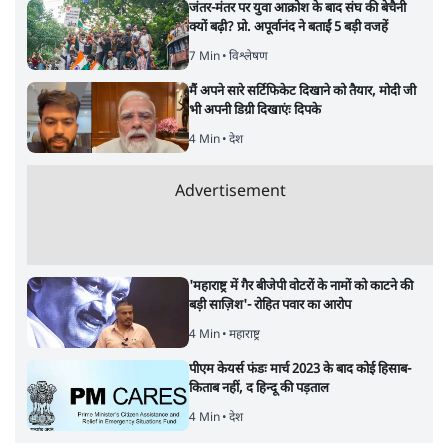
जंतर-मंतर पर युवा आक्रोश के बाद संघ की बेचैनी
क्यों बढ़ी? प्रो. अपूर्वानंद ने बताईं 5 बड़ी वजहें
7 Min
•
विश्लेषण
मैं अपने सारे सर्टिफिकेट दिखाने को तैयार, मोदी जी
भी अपनी डिग्री दिखाएंः दिपके
4 Min
•
देश
Advertisement
'महाराष्ट्र में गैर बीजेपी वोटरों के नामों को काटने की
बड़ी साज़िश'- रोहित पवार का आरोप
4 Min
•
महाराष्ट्र
पीएम केयर्स फंडः मार्च 2023 के बाद कोई हिसाब-
किताब नहीं, द हिन्दू की पड़ताल
4 Min
•
देश