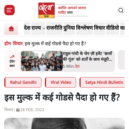
देश
राज्य
राजनीति
दुनिया
विश्लेषण
विचार
वीडियो
वक़्त
होम
/
विचार
/
इस मुल्क में कई गोडसे पैदा हो गए हैं?
ं और
राहुल गांधी के जेन ज़ी इवेंट 'छात्रों
तीजा,
की गूंज' को शर्तों के साथ मंज़ूरी
ट्रेंडिंग
देना पड़ा
5 Min
.
देश
ख़बर
Rahul Gandhi
Viral Video
Satya Hindi Bulletin
इस मुल्क में कई गोडसे पैदा हो गए हैं?
विचार
|
28 FEB, 2022