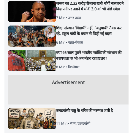
जनता का 2.32 करोड़ रोज़ाना खर्चः योगी सरकार ने
विज्ञापनों पर उड़ाने में मोदी 3.0 को भी पीछे छोड़ा
7 Min
•
उत्तर प्रदेश
शिक्षा संस्थान ‘विद्यार्थी’ नहीं, ‘अनुयायी’ तैयार कर
रहे, राहुल गांधी के बयान से छिड़ी नई बहस
6 Min
•
वक़्त-बेवक़्त
क्या 95 साल पुराने भारतीय सांख्यिकी संस्थान की
स्वायत्तता पर भी अब मंडरा रहा ख़तरा?
8 Min
•
विश्लेषण
Advertisement
उलटबांसीः राष्ट्र के चरित्र की मरम्मत जारी है
11 Min
•
व्यंग्य/उलटबाँसी