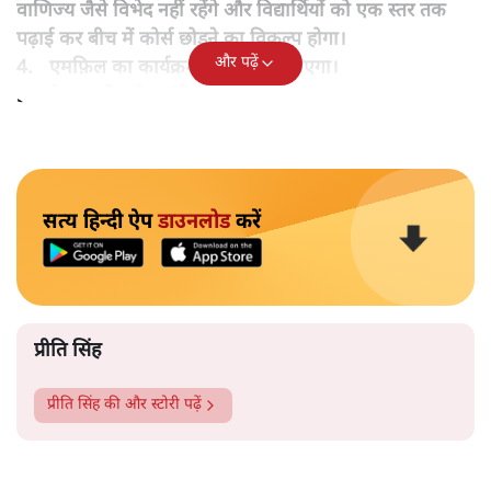
वाणिज्य जैसे विभेद नहीं रहेंगे और विद्यार्थियों को एक स्तर तक
पढ़ाई कर बीच में कोर्स छोड़ने का विकल्प होगा।
और पढ़ें
4. एमफ़िल का कार्यक्रम ख़त्म किया जाएगा।
5. नैशनल रिसर्च फ़ाउंडेशन का गठन होगा।
सत्य हिन्दी ऐप
डाउनलोड
करें
प्रीति सिंह
प्रीति सिंह
की और स्टोरी पढ़ें