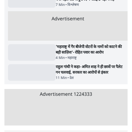
इंस्टाग्राम पर आरक्षण हटाओ आंदोलन का शिगूफा,
क्या Gen Z एकता तोड़ने की मुहिम?
7 Min
•
देश
Advertisement
जनता का 2.32 करोड़ रोज़ाना खर्चः योगी सरकार ने
विज्ञापनों पर उड़ाने में मोदी 3.0 को भी पीछे छोड़ा
7 Min
•
उत्तर प्रदेश
क्या 95 साल पुराने भारतीय सांख्यिकी संस्थान की
स्वायत्तता पर भी अब मंडरा रहा ख़तरा?
8 Min
•
विश्लेषण
जंतर-मंतर पर युवा आक्रोश के बाद संघ की बेचैनी
क्यों बढ़ी? प्रो. अपूर्वानंद ने बताईं 5 बड़ी वजहें
7 Min
•
विश्लेषण
Advertisement