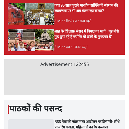
Advertisement
जंतर-मंतर प्रोटेस्ट- 'ताकतवर सरकार के नाम पर
आक्रामकता न दिखाए पुलिस, जेन जी को सुने': SC
5 Min
•
देश
•
नेशनल ब्यूरो
जंतर मंतर प्रोटेस्ट: 'युवाओं को प्रताड़ित किया जा रहा
है, पर मोदी-शाह में बोलने की हिम्मत नहीं'- राहुल
7 Min
•
देश
•
नेशनल ब्यूरो
पेंटर प्रशांत की दर्दनाक दास्तान- जंतर मंतर पर पैलेट
गन से 5 नहीं, 6 लोग घायल हुए
6 Min
•
देश
•
नेशनल ब्यूरो
क्या 95 साल पुराने भारतीय सांख्यिकी संस्थान की
स्वायत्तता पर भी अब मंडरा रहा ख़तरा?
8 Min
•
विश्लेषण
•
सत्य ब्यूरो