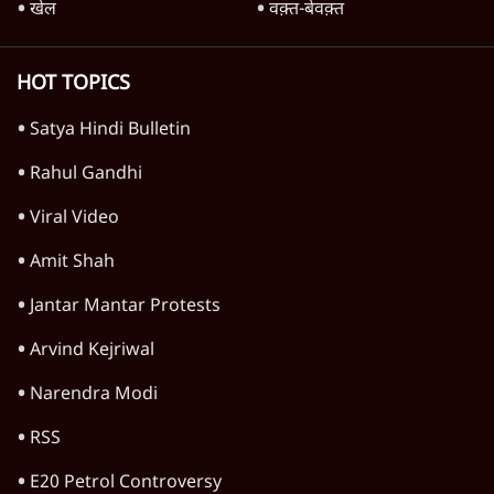
देश
वीडियो
दुनिया
विचार
उत्तर प्रदेश
न्यूज़ बुलेटिन
महाराष्ट्र
राजनीति
दिल्ली
विश्लेषण
बिहार
अर्थतंत्र
मध्य प्रदेश
पश्चिम बंगाल
पंजाब
कर्नाटक
राजस्थान
जम्मू कश्मीर
खेल
वक़्त-बेवक़्त
HOT TOPICS