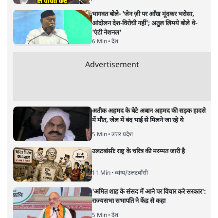
अगली खबर लोड हो रही है...
ताजा खबरें
Abhijeet Dipke Press Conference: CJP
का 'Kya Bolti Public' अभियान, चुनाव नहीं
लड़ेगी CJP!
दिल्ली
Urmilesh Exposes Voter List Plan: क्या
पिछड़ों और दलितों का वोट काट देगी BJP?
विश्लेषण
भागवत बोले- 'जेन ज़ी पर आँख मूंदकर भरोसा,
आंदोलन देश-विरोधी नहीं'; अतुल लिमये बोले थे-
'एंटी नेशनल'
6 Min
•
देश