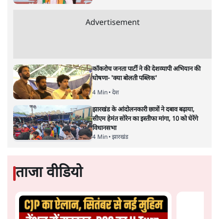
Advertisement
अतीक अहमद के बेटे अबान अहमद की सड़क हादसे
में मौत, जेल में बंद भाई से मिलने जा रहे थे
5 Min
•
उत्तर प्रदेश
उलटबांसीः राष्ट्र के चरित्र की मरम्मत जारी है
11 Min
•
व्यंग्य/उलटबाँसी
'अमित शाह के संसद में आने पर विचार करे सरकार':
राज्यसभा सभापति ने केंद्र से कहा
5 Min
•
देश
Advertisement