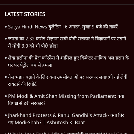
Ashutosh Ki Baat
CJP Delhi Protest
Modi
CJP
Gen Z
Satya Hindi
Abhijeet Dipke
Cockroach Janta Party
BJP
LATEST STORIES