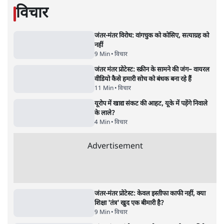
'महाराष्ट्र में गैर बीजेपी वोटरों के नामों को काटने की
बड़ी साज़िश'- रोहित पवार का आरोप
4 Min
•
महाराष्ट्र
राहुल गांधी ने कहा- अमित शाह ने ही छात्रों पर पैलेट
गन चलवाई, सरकार का आरोपों से इंकार
11 Min
•
देश
Advertisement
1224333
विचार
जंतर-मंतर विरोध: वांगचुक को कोसिए, सत्याग्रह को