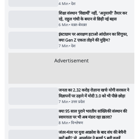
शाह के ख़िलाफ़ संसद में विपक्ष का मार्च, 'गृह मंत्री
मुंह छुपा रहे हैं क्योंकि वो छात्रों के गुनहगार हैं'
5 Min
•
देश
•
नेशनल ब्यूरो
Advertisement
122455
पाठकों की पसन्द
RSS नेता की जंतर मंतर आंदोलन पर टिप्पणी- सीधे
फायरिंग कराता, महिलाओं का रेप करवाता
4 Min
•
देश
शिक्षा संस्थान ‘विद्यार्थी’ नहीं, ‘अनुयायी’ तैयार कर
रहे, राहुल गांधी के बयान से छिड़ी नई बहस
6 Min
•
वक़्त-बेवक़्त