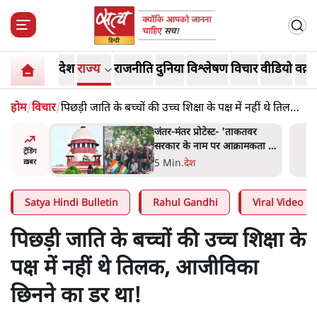
देश
राज्य
राजनीति
दुनिया
विश्लेषण
विचार
वीडियो
वक़्त
होम
/
विचार
/
पिछड़ी जाति के बच्चों की उच्च शिक्षा के पक्ष में नहीं थे तिलक,
आजीविका छिनने का डर था!
ोटेस्ट- 'ताकतवर
जंतर मंतर प्रोटेस्ट: 'युवाओं को
म पर आक्रामकता न
प्रताड़ित किया जा रहा है, पर मोदी-
ट्रेंडिंग
 जेन जी को सुने':
शाह में बोलने की हिम्मत नहीं'-
7 Min
.
देश
ख़बर
राहुल
Satya Hindi Bulletin
Rahul Gandhi
Viral Video
पिछड़ी जाति के बच्चों की उच्च शिक्षा के
पक्ष में नहीं थे तिलक, आजीविका
छिनने का डर था!