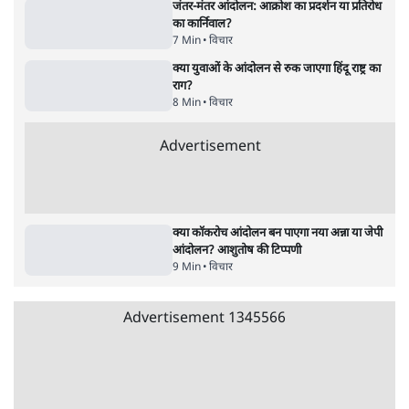
नहीं
9 Min
•
विचार
जंतर मंतर प्रोटेस्ट: स्क्रीन के सामने की जंग– वायरल
वीडियो कैसे हमारी सोच को बंधक बना रहे हैं
11 Min
•
विचार
यूरोप में खाद्य संकट की आहट, यूके में पड़ेंगे निवाले
के लाले?
4 Min
•
विचार
Advertisement
जंतर-मंतर प्रोटेस्ट: केवल इस्तीफा काफी नहीं, क्या
शिक्षा 'तंत्र' खुद एक बीमारी है?
9 Min
•
विचार
जंतर-मंतर आंदोलन: आक्रोश का प्रदर्शन या प्रतिरोध
का कार्निवाल?
7 Min
•
विचार
क्या युवाओं के आंदोलन से रुक जाएगा हिंदू राष्ट्र का