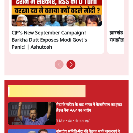
कॉकरोच जनता पार्टी ने की देशव्यापी अभियान की
घोषणा- 'क्या बोलती पब्लिक'
4 Min
•
देश
झारखंड के आंदोलनकारी छात्रों ने दबाव बढ़ाया,
सीएम हेमंत सोरेन का इस्तीफा मांगा, 10 को घेरेंगे
विधानसभा
4 Min
•
झारखंड
ताजा वीडियो