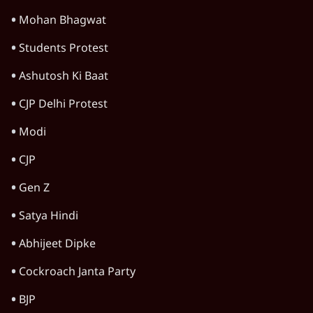
Satya Hindi Bulletin
Rahul Gandhi
Viral Video
Amit Shah
Jantar Mantar Protests
Arvind Kejriwal
Narendra Modi
RSS
E20 Petrol Controversy
Mohan Bhagwat
Students Protest