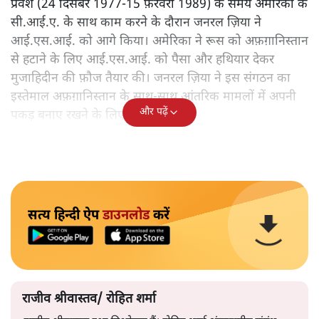
प्रवेश (24 दिसंबर 1977-15 फ़रवरी 1989) के समय अमेरिका के
सी.आई.ए. के साथ काम करने के दौरान जनरल ज़िया ने
आई.एस.आई. को आगे किया। अमेरिका ने रूस को अफ़ग़ानिस्तान
से हटाने के लिए आई.एस.आई. को पैसा और हथियार देकर
मुजाहिदीन की फ़ौज तैयार की। जनरल ज़िया ने इस संगठन का
इस्तेमाल अफ़ग़ानिस्तान के साथ-साथ आंतरिक मामलों में अपनी
और पढ़ें
पकड़ बनाए रखने के लिए किया।
सत्य हिन्दी ऐप
डाउनलोड
करें
राजीव श्रीवास्तव/ रोहित शर्मा