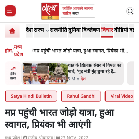
देश
राज्य
राजनीति
दुनिया
विश्लेषण
विचार
वीडियो
वक़्त
मध्य
होम
/
/
मप्र पहुंची भारत जोड़ो यात्रा, हुआ स्वागत, प्रियंका भी
प्रदेश
आएंगी
रतीय
शाह के ख़िलाफ़ संसद में विपक्ष का
वायत्तता पर
मार्च, 'गृह मंत्री मुंह छुपा रहे हैं
ट्रेंडिंग
ा?
क्योंकि वो छात्रों के गुनहगार हैं'
5 Min
.
देश
ख़बर
Satya Hindi Bulletin
Rahul Gandhi
Viral Video
मप्र पहुंची भारत जोड़ो यात्रा, हुआ
स्वागत, प्रियंका भी आएंगी
मध्य प्रदेश
|
संजीव श्रीवास्तव
|
23 NOV, 2022