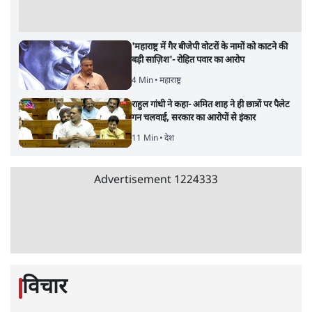
Advertisement
जनता का 2.32 करोड़ रोज़ाना खर्चः योगी सरकार ने
विज्ञापनों पर उड़ाने में मोदी 3.0 को भी पीछे छोड़ा
7 Min
•
उत्तर प्रदेश
•
नेशनल ब्यूरो
उलटबांसीः राष्ट्र के चरित्र की मरम्मत जारी है
11 Min
•
व्यंग्य/उलटबाँसी
•
मुकेश कुमार
भागवत बोले- 'जेन ज़ी पर आँख मूंदकर भरोसा,
आंदोलन देश-विरोधी नहीं'; अतुल लिमये बोले थे-
'एंटी नेशनल'
6 Min
•
देश
•
नेशनल ब्यूरो
अतीक अहमद के बेटे अबान अहमद की सड़क हादसे
में मौत, जेल में बंद भाई से मिलने जा रहे थे
5 Min
•
उत्तर प्रदेश
•
लखनऊ ब्यूरो