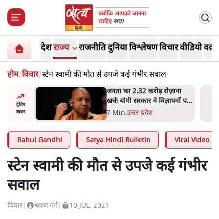
देश
राज्य
राजनीति
दुनिया
विश्लेषण
विचार
वीडियो
वक़्त
होम
/
विचार
/
स्टेन स्वामी की मौत से उपजे कई गंभीर सवाल
ोज़ाना
उलटबांसीः राष्ट्र के चरित्र की मरम्मत
्ञापनों पर
जारी है
ट्रेंडिंग
भी पीछे
11 Min
.
व्यंग्य/उलटबाँसी
ख़बर
Rahul Gandhi
Satya Hindi Bulletin
Viral Video
स्टेन स्वामी की मौत से उपजे कई गंभीर
सवाल
विचार
|
श्रवण गर्ग
|
10 JUL, 2021