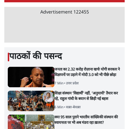
झारखंड प्रोटेस्ट: तबीयत बिगड़ने पर छात्र अस्पताल में
भर्ती; AISA भी हुई प्रोटेस्ट में शामिल
6 Min
•
झारखंड
SC-ST आरक्षण में क्रीमी लेयर क्यों नहीं? केंद्र ने
सुप्रीम कोर्ट में बताया कारण
5 Min
•
देश
ताजा वीडियो