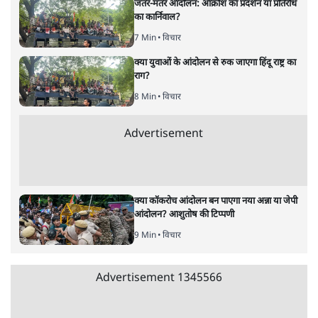
6 Min
•
वक़्त-बेवक़्त
क्या 95 साल पुराने भारतीय सांख्यिकी संस्थान की
स्वायत्तता पर भी अब मंडरा रहा ख़तरा?
8 Min
•
विश्लेषण
Advertisement
उलटबांसीः राष्ट्र के चरित्र की मरम्मत जारी है
11 Min
•
व्यंग्य/उलटबाँसी
जंतर-मंतर पर युवा आक्रोश के बाद संघ की बेचैनी
क्यों बढ़ी? प्रो. अपूर्वानंद ने बताईं 5 बड़ी वजहें
7 Min
•
विश्लेषण
मैं अपने सारे सर्टिफिकेट दिखाने को तैयार, मोदी जी
भी अपनी डिग्री दिखाएंः दिपके