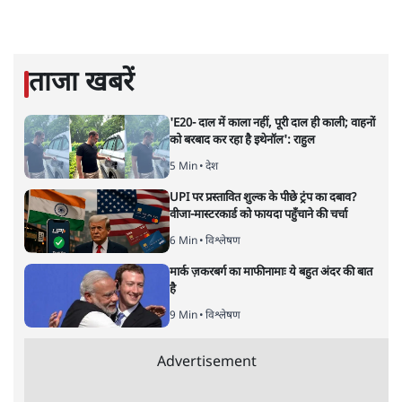
पवन उप्रेती
पवन उप्रेती
की और स्टोरी पढ़ें
एनसीपी नेता एकनाथ खडसे से ईडी की
9 घंटे पूछताछ क्यों?
महाराष्ट्र
|
सोमदत्त शर्मा
|
9 JUL, 2021
सोमदत्त शर्मा