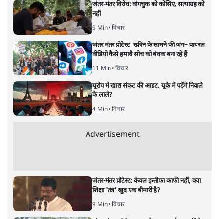
शेख हसीना की प्रेस कॉन्फ्रेंस में शामिल हुए क्रिकेटर
शाकिब अल हसन के घर पर पेट्रोल बम से हमला
5 Min
•
दुनिया
•
विदेश डेस्क
Advertisement
122455
पाठकों की पसन्द
जनता का 2.32 करोड़ रोज़ाना खर्चः योगी सरकार ने
विज्ञापनों पर उड़ाने में मोदी 3.0 को भी पीछे छोड़ा
7 Min
•
उत्तर प्रदेश
शिक्षा संस्थान ‘विद्यार्थी’ नहीं, ‘अनुयायी’ तैयार कर
रहे, राहुल गांधी के बयान से छिड़ी नई बहस