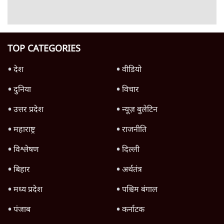
4 Min
•
देश
Advertisement
'महाराष्ट्र में गैर बीजेपी वोटरों के नामों को काटने की
बड़ी साज़िश'- रोहित पवार का आरोप
4 Min
•
महाराष्ट्र
राहुल गांधी ने कहा- अमित शाह ने ही छात्रों पर पैलेट
गन चलवाई, सरकार का आरोपों से इंकार
11 Min
•
देश
Advertisement
1224333