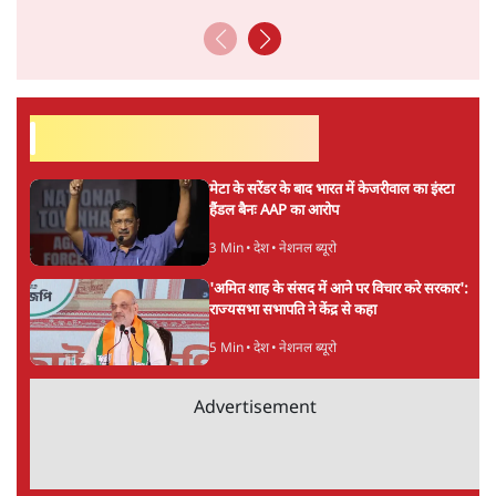
अगली खबर लोड हो रही है...
ताजा खबरें
'E20- दाल में काला नहीं, पूरी दाल ही काली; वाहनों
को बरबाद कर रहा है इथेनॉल': राहुल
5 Min
•
देश
UPI पर प्रस्तावित शुल्क के पीछे ट्रंप का दबाव?
वीजा-मास्टरकार्ड को फायदा पहुँचाने की चर्चा
6 Min
•
विश्लेषण
मार्क ज़करबर्ग का माफीनामाः ये बहुत अंदर की बात
है