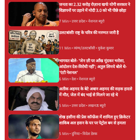
9 Min
•
विश्लेषण
Advertisement
BJP और मोदी ‘गॉडफादर’ भागवत की Gen Z पर
सलाह मानेंः अभिजीत दिपके
5 Min
•
देश
महुआ मोइत्रा से SC ने कहा- ' अंडों से क्यों डरती हैं?
स्वतंत्रता सेनानी सीने पर गोली खाते थे'
4 Min
•
देश
राहुल गांधी के जेन ज़ी इवेंट 'छात्रों की गूंज' को शर्तों
के साथ मंज़ूरी देना पड़ा
5 Min
•
देश
Advertisement