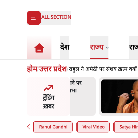
ALL SECTION
देश
राज्य
रा
होम
उत्तर प्रदेश
राहुल ने अमेठी पर संशय ख़त्म क्यों 
/
/
त शाह के संसद में आने पर
ज
र करे सरकार': राज्यसभा
य
ट्रेंडिंग
ि ने केंद्र से कहा
म
ख़बर
n
.
देश
7
Rahul Gandhi
Viral Video
Satya Hin