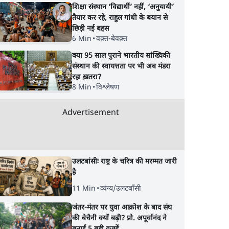
शिक्षा संस्थान ‘विद्यार्थी’ नहीं, ‘अनुयायी’
तैयार कर रहे, राहुल गांधी के बयान से
छिड़ी नई बहस
6 Min
•
वक़्त-बेवक़्त
क्या 95 साल पुराने भारतीय सांख्यिकी
संस्थान की स्वायत्तता पर भी अब मंडरा
रहा ख़तरा?
8 Min
•
विश्लेषण
Advertisement
उलटबांसीः राष्ट्र के चरित्र की मरम्मत जारी
है
11 Min
•
व्यंग्य/उलटबाँसी
जंतर-मंतर पर युवा आक्रोश के बाद संघ
की बेचैनी क्यों बढ़ी? प्रो. अपूर्वानंद ने