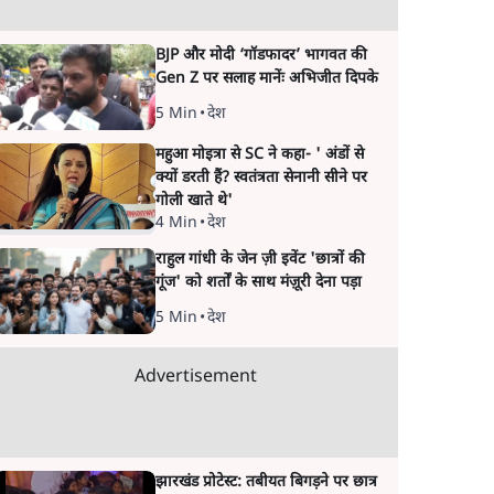
BJP और मोदी ‘गॉडफादर’ भागवत की
Gen Z पर सलाह मानेंः अभिजीत दिपके
5 Min
•
देश
महुआ मोइत्रा से SC ने कहा- ' अंडों से
क्यों डरती हैं? स्वतंत्रता सेनानी सीने पर
गोली खाते थे'
4 Min
•
देश
राहुल गांधी के जेन ज़ी इवेंट 'छात्रों की
गूंज' को शर्तों के साथ मंज़ूरी देना पड़ा
5 Min
•
देश
Advertisement
झारखंड प्रोटेस्ट: तबीयत बिगड़ने पर छात्र