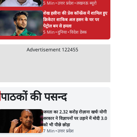
5 Min
•
उत्तर प्रदेश
•
लखनऊ ब्यूरो
शेख हसीना की प्रेस कॉन्फ्रेंस में शामिल हुए
क्रिकेटर शाकिब अल हसन के घर पर
पेट्रोल बम से हमला
5 Min
•
दुनिया
•
विदेश डेस्क
Advertisement
122455
पाठकों की पसन्द
जनता का 2.32 करोड़ रोज़ाना खर्चः योगी
सरकार ने विज्ञापनों पर उड़ाने में मोदी 3.0
को भी पीछे छोड़ा
7 Min
•
उत्तर प्रदेश