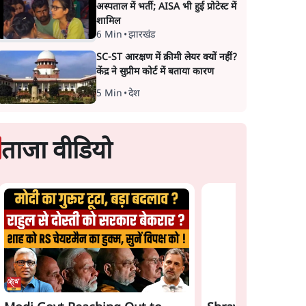
अस्पताल में भर्ती; AISA भी हुई प्रोटेस्ट में
शामिल
6 Min
•
झारखंड
SC-ST आरक्षण में क्रीमी लेयर क्यों नहीं?
केंद्र ने सुप्रीम कोर्ट में बताया कारण
5 Min
•
देश
ताजा वीडियो
Satya Hindi News
Gen Z Rejects Mo
Bulletin। 7 अगस्त ,रात 8
Bhagwat & Modi! 
बजे तक की ख़बरें
Game Plan Backfi