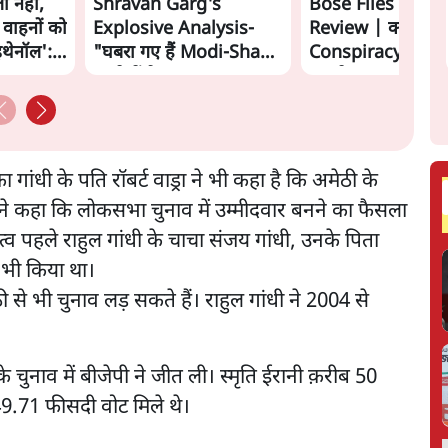
ा नहीं,
Shravan Garg's
Bose Files Film
 वाहनों को
Explosive Analysis-
Review | क्या
इथेनॉल':
"घबरा गए हैं Modi-Shah,
Conspiracy का स
ख़तरे में है Sangh!" | The
सामने?
Daily Show
 गांधी के पति रॉबर्ट वाड्रा ने भी कहा है कि अमेठी के
होंने कहा कि लोकसभा चुनाव में उम्मीदवार बनने का फैसला
व पहले राहुल गांधी के चाचा संजय गांधी, उनके पिता
े भी किया था।
 से भी चुनाव लड़ सकते हैं। राहुल गांधी ने 2004 से
चुनाव में बीजेपी ने जीत ली। स्मृति ईरानी क़रीब 50
ो 49.71 फीसदी वोट मिले थे।