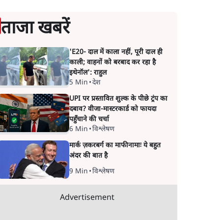
ताजा खबरें
'E20- दाल में काला नहीं, पूरी दाल ही
काली; वाहनों को बरबाद कर रहा है
इथेनॉल': राहुल
5 Min
•
देश
UPI पर प्रस्तावित शुल्क के पीछे ट्रंप का
दबाव? वीजा-मास्टरकार्ड को फायदा
पहुँचाने की चर्चा
6 Min
•
विश्लेषण
मार्क ज़करबर्ग का माफीनामाः ये बहुत
अंदर की बात है
9 Min
•
विश्लेषण
Advertisement