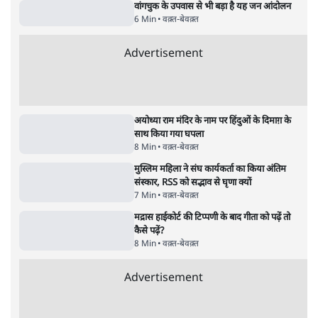
7 Min
•
उत्तर प्रदेश
•
नेशनल ब्यूरो
उलटबांसीः राष्ट्र के चरित्र की मरम्मत जारी है
11 Min
•
व्यंग्य/उलटबाँसी
•
मुकेश कुमार
भागवत बोले- 'जेन ज़ी पर आँख मूंदकर भरोसा,
आंदोलन देश-विरोधी नहीं'; अतुल लिमये बोले थे-
'एंटी नेशनल'
6 Min
•
देश
•
नेशनल ब्यूरो
अतीक अहमद के बेटे अबान अहमद की सड़क हादसे
में मौत, जेल में बंद भाई से मिलने जा रहे थे
5 Min
•
उत्तर प्रदेश
•
लखनऊ ब्यूरो
Advertisement
122455