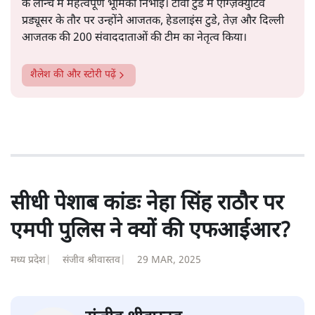
सत्य हिन्दी ऐप
डाउनलोड
करें
शैलेश
शैलेश कुमार न्यूज़ नेशन के सीईओ एवं प्रधान संपादक रह चुके हैं।
उससे पहले उन्होंने देश के पहले चौबीस घंटा न्यूज़ चैनल - ज़ी न्यूज़ -
के लॉन्च में महत्वपूर्ण भूमिका निभाई। टीवी टुडे में एग्ज़िक्युटिव
प्रड्यूसर के तौर पर उन्होंने आजतक, हेडलाइंस टुडे, तेज़ और दिल्ली
आजतक की 200 संवाददाताओं की टीम का नेतृत्व किया।
शैलेश
की और स्टोरी पढ़ें