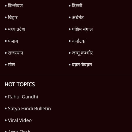
जंतर-मंतर पर युवा आक्रोश के बाद संघ की बेचैनी
क्यों बढ़ी? प्रो. अपूर्वानंद ने बताईं 5 बड़ी वजहें
7 Min
•
विश्लेषण
'महाराष्ट्र में गैर बीजेपी वोटरों के नामों को काटने की
बड़ी साज़िश'- रोहित पवार का आरोप
4 Min
•
महाराष्ट्र
Advertisement
राहुल गांधी ने कहा- अमित शाह ने ही छात्रों पर पैलेट
गन चलवाई, सरकार का आरोपों से इंकार
11 Min
•
देश
पीएम केयर्स फंडः मार्च 2023 के बाद कोई हिसाब-
किताब नहीं, द हिन्दू की पड़ताल
4 Min
•
देश
Advertisement
1224333