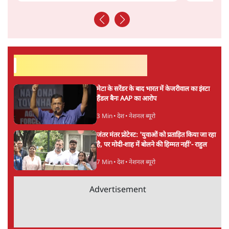
सत्य हिन्दी ऐप
डाउनलोड
करें
राकेश अचल
राकेश अचल
की और स्टोरी पढ़ें
अगली खबर लोड हो रही है...
ताजा खबरें
BJP और मोदी ‘गॉडफादर’ भागवत की Gen Z पर
सलाह मानेंः अभिजीत दिपके