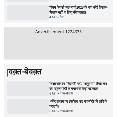
मेटा के सरेंडर के बाद भारत में केजरीवाल का इंस्टा
हैंडल बैनः AAP का आरोप
3 Min
•
देश
•
नेशनल ब्यूरो
जंतर मंतर प्रोटेस्ट: 'युवाओं को प्रताड़ित किया जा रहा
है, पर मोदी-शाह में बोलने की हिम्मत नहीं'- राहुल
7 Min
•
देश
•
नेशनल ब्यूरो
Advertisement
'अमित शाह के संसद में आने पर विचार करे सरकार':
राज्यसभा सभापति ने केंद्र से कहा
5 Min
•
देश
•
नेशनल ब्यूरो
जनता का 2.32 करोड़ रोज़ाना खर्चः योगी सरकार ने
विज्ञापनों पर उड़ाने में मोदी 3.0 को भी पीछे छोड़ा