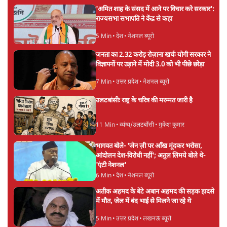
5 Min
•
देश
महुआ मोइत्रा से SC ने कहा- ' अंडों से क्यों डरती हैं?
स्वतंत्रता सेनानी सीने पर गोली खाते थे'
4 Min
•
देश
राहुल गांधी के जेन ज़ी इवेंट 'छात्रों की गूंज' को शर्तों
के साथ मंज़ूरी देना पड़ा
5 Min
•
देश
Advertisement
झारखंड प्रोटेस्ट: तबीयत बिगड़ने पर छात्र अस्पताल में
भर्ती; AISA भी हुई प्रोटेस्ट में शामिल
6 Min
•
झारखंड
SC-ST आरक्षण में क्रीमी लेयर क्यों नहीं? केंद्र ने
सुप्रीम कोर्ट में बताया कारण