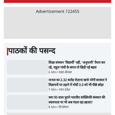
5 Min
•
देश
पेपर लीक घोटाले की सच्चाई: छात्रों के विरोध और
भर्ती में धोखाधड़ी पर राजेंद्र तिवारी। BJP बनाम
कांग्रेस।
विश्लेषण
Advertisement
सीजेपी ने अपना 4 सूत्री एजेंडा जारी किया- शिक्षा,
रोज़गार, सरकारी संस्थाओं की जवाबदेही
3 Min
•
देश
पीएम मोदी की विदेश यात्राएंः 74.59 करोड़ रुपये
खर्च, हर घंटे करीब 12.4 लाख
3 Min
•
देश