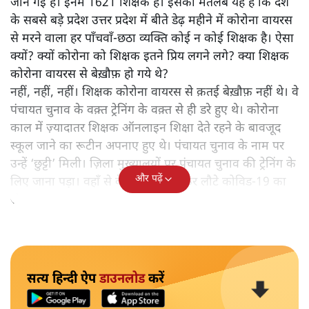
जानें गई हैं। इनमें 1621 शिक्षक हैं। इसका मतलब यह है कि देश
के सबसे बड़े प्रदेश उत्तर प्रदेश में बीते डेढ़ महीने में कोरोना वायरस
से मरने वाला हर पाँचवाँ-छठा व्यक्ति कोई न कोई शिक्षक है। ऐसा
क्यों? क्यों कोरोना को शिक्षक इतने प्रिय लगने लगे? क्या शिक्षक
कोरोना वायरस से बेख़ौफ़ हो गये थे?
नहीं, नहीं, नहीं। शिक्षक कोरोना वायरस से क़तई बेख़ौफ़ नहीं थे। वे
पंचायत चुनाव के वक़्त ट्रेनिंग के वक़्त से ही डरे हुए थे। कोरोना
काल में ज़्यादातर शिक्षक ऑनलाइन शिक्षा देते रहने के बावजूद
स्कूल जाने का रूटीन अपनाए हुए थे। पंचायत चुनाव के नाम पर
उन्हें ‘छुट्टी’ मिली। ज़िला मुख्यालयों पर पंचायत चुनाव की ट्रेनिंग के
और पढ़ें
लिए जाना पड़ा। वहाँ से वे अपने साथ लेकर लौटे कोविड-19 का
संक्रमण।
सत्य हिन्दी ऐप
डाउनलोड
करें