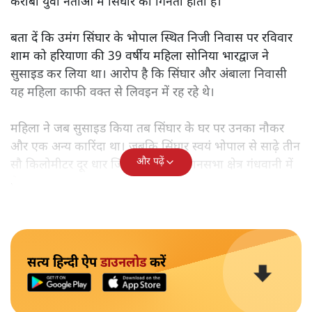
कमल नाथ सरकार में मंत्री रहे कांग्रेस के सीनियर विधायक उमंग
सिंघार के ख़िलाफ़ भोपाल पुलिस ने महिला मित्र को आत्महत्या के
लिए उकसाने के आरोप में एफआईआर दर्ज की है। पहले से शादी-
शुदा और दो बेटों के पिता सिंघार राज्य की पूर्व उप मुख्यमंत्री
जमुना देवी के सगे भतीजे हैं। कांग्रेस के पूर्व अध्यक्ष राहुल गांधी के
करीबी युवा नेताओं में सिंघार की गिनती होती है।
बता दें कि उमंग सिंघार के भोपाल स्थित निजी निवास पर रविवार
शाम को हरियाणा की 39 वर्षीय महिला सोनिया भारद्वाज ने
सुसाइड कर लिया था। आरोप है कि सिंघार और अंबाला निवासी
यह महिला काफी वक्त से लिवइन में रह रहे थे।
महिला ने जब सुसाइड किया तब सिंघार के घर पर उनका नौकर
और एक अन्य कारिंदा था। जबकि सिंघार स्वयं भोपाल से साढ़े तीन