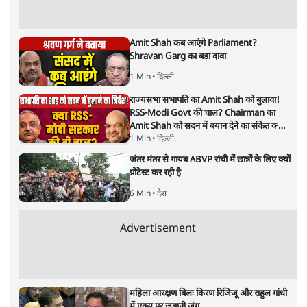
अगली खबर लोड हो रही है...
ताजा खबरें
राहुल गांधी ने प्रयागराज में जेन ज़ी को झकझोरा- 3D
संदेश- दर्द, डेटा, दौलत
6 Min
•
देश
"40 करोड़ युवाओं की ताकत!" Prayagraj में
Rahul Gandhi ने क्यों कही दर्द, डाटा, दौलत की
बात?
1 Min
•
उत्तर प्रदेश
'Chhatron Ki Goonj' Political War! Ajay
Rai, Tarun Chugh & Shatrughan on
Rahul Gandhi
1 Min
•
उत्तर प्रदेश