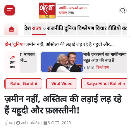
देश
राज्य
राजनीति
दुनिया
विश्लेषण
विचार
वीडियो
वक़्त
होम
/
दुनिया
/
ज़मीन नहीं, अस्तित्व की लड़ाई लड़ रहे हैं यहूदी और
फ़लस्तीनी!
र’ भागवत
मार्क ज़करबर्ग का माफीनामाः ये
ेंः
बहुत अंदर की बात है
ट्रेंडिंग
9 Min
.
विश्लेषण
ख़बर
Rahul Gandhi
Viral Video
Satya Hindi Bulletin
ज़मीन नहीं, अस्तित्व की लड़ाई लड़ रहे
हैं यहूदी और फ़लस्तीनी!
दुनिया
|
प्रमोद मल्लिक
|
8 OCT, 2023