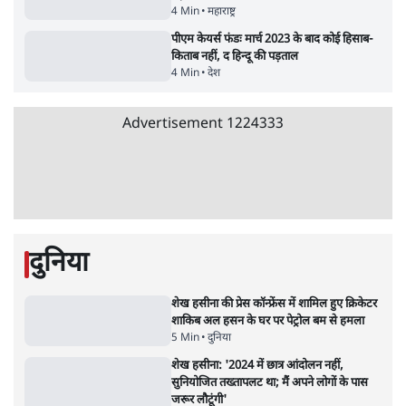
क्या 95 साल पुराने भारतीय सांख्यिकी संस्थान की
स्वायत्तता पर भी अब मंडरा रहा ख़तरा?
8 Min
•
विश्लेषण
Advertisement
उलटबांसीः राष्ट्र के चरित्र की मरम्मत जारी है
11 Min
•
व्यंग्य/उलटबाँसी
जंतर-मंतर पर युवा आक्रोश के बाद संघ की बेचैनी
क्यों बढ़ी? प्रो. अपूर्वानंद ने बताईं 5 बड़ी वजहें
7 Min
•
विश्लेषण
मैं अपने सारे सर्टिफिकेट दिखाने को तैयार, मोदी जी
भी अपनी डिग्री दिखाएंः दिपके
4 Min
•
देश
Advertisement