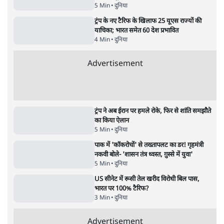
'महाराष्ट्र में गैर बीजेपी वोटरों के नामों को काटने की
बड़ी साज़िश'- रोहित पवार का आरोप
4 Min
•
महाराष्ट्र
पीएम केयर्स फंडः मार्च 2023 के बाद कोई हिसाब-
किताब नहीं, द हिन्दू की पड़ताल
4 Min
•
देश
Advertisement
1224333
दुनिया
शेख हसीना की प्रेस कॉन्फ्रेंस में शामिल हुए क्रिकेटर
शाकिब अल हसन के घर पर पेट्रोल बम से हमला
5 Min
•
दुनिया