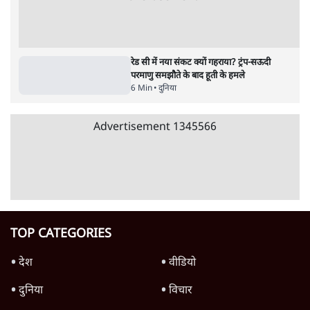
शेख हसीना: '2024 में छात्र आंदोलन नहीं,
सुनियोजित तख्तापलट था; मैं अपने लोगों के पास
जरूर लौटूंगी'
5 Min
•
दुनिया
ट्रंप के नए टैरिफ के खिलाफ 25 यूएस राज्यों की
याचिका; भारत समेत 60 देश प्रभावित
4 Min
•
दुनिया
Advertisement
ट्रंप ने अब ईरान पर हमले रोके, फिर से शांति समझौते
का किया ऐलान
5 Min
•
दुनिया
पाक में 'कॉकरोचों' से तख्तापलट का डर! गृहमंत्री
नकवी बोले- 'शासन तंत्र ध्वस्त, ग़ुस्से में युवा'
5 Min
•
दुनिया
US सीनेट में रूसी तेल खरीद विरोधी बिल पास,
भारत पर 100% टैरिफ?