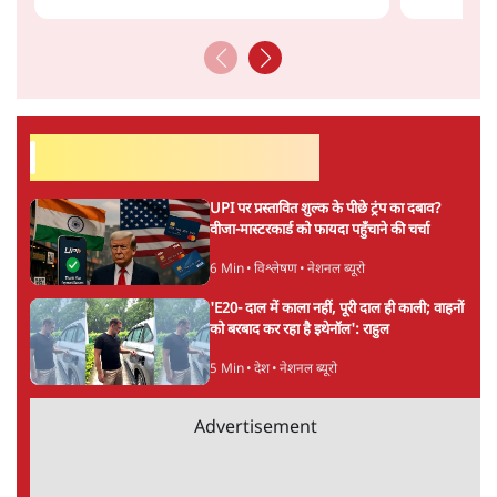
महिला आरक्षण बिलः किरण रिजिजू और राहुल गांधी
में एक्स पर ज़ुबानी जंग
4 Min
•
देश
भारत में मेटा की 'अवैध सेंसरशिप' बढ़ी, एक्टिविस्ट
टेलीग्राम की तरफ मुड़े
11 Min
•
देश
ताजा वीडियो