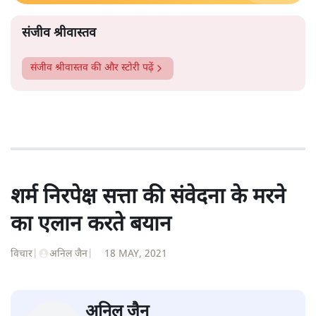
और पढ़ें
सौ किलोमीटर दूर धार जिले के अपने विधानसभा क्षेत्र गंधवानी में
थे।
सत्य हिन्दी ऐप
डाउनलोड
करें
संजीव श्रीवास्तव
संजीव श्रीवास्तव
की और स्टोरी पढ़ें