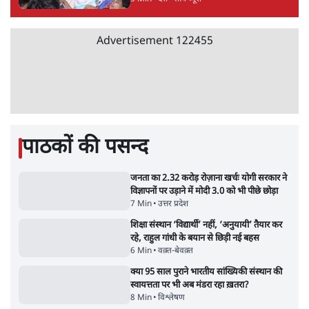
Advertisement
BJP और मोदी ‘गॉडफादर’ भागवत की Gen Z पर
सलाह मानेंः अभिजीत दिपके
5 Min
•
देश
•
राजनीतिक ब्यूरो
मार्क ज़करबर्ग का माफीनामाः ये बहुत अंदर की बात
है
9 Min
•
विश्लेषण
•
शीतल पी. सिंह
महुआ मोइत्रा से SC ने कहा- ' अंडों से क्यों डरती हैं?
स्वतंत्रता सेनानी सीने पर गोली खाते थे'
4 Min
•
देश
•
नेशनल ब्यूरो
Abhijeet Dipke Press Conference: CJP
का 'Kya Bolti Public' अभियान, चुनाव नहीं
लड़ेगी CJP!
दिल्ली
•
सत्य ब्यूरो