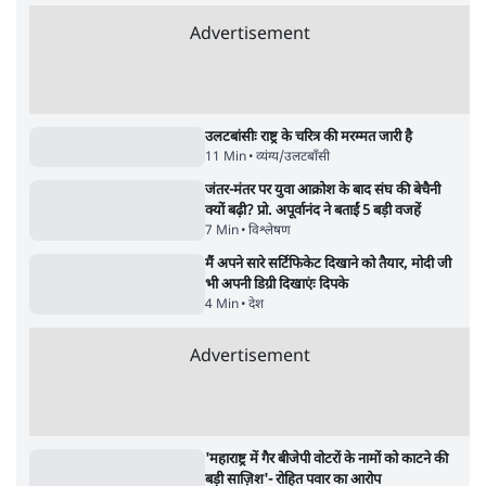
झारखंड में छात्र नेताओं और सरकार की बातचीत
बेनतीजा, आंदोलन जारी
5 Min
•
देश
•
सत्य ब्यूरो
Advertisement
122455
पाठकों की पसन्द
जनता का 2.32 करोड़ रोज़ाना खर्चः योगी सरकार ने
विज्ञापनों पर उड़ाने में मोदी 3.0 को भी पीछे छोड़ा
7 Min
•
उत्तर प्रदेश
शिक्षा संस्थान ‘विद्यार्थी’ नहीं, ‘अनुयायी’ तैयार कर
रहे, राहुल गांधी के बयान से छिड़ी नई बहस
6 Min
•
वक़्त-बेवक़्त