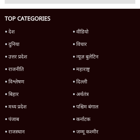
क्यों बढ़ी? प्रो. अपूर्वानंद ने बताईं 5 बड़ी वजहें
7 Min
•
विश्लेषण
मैं अपने सारे सर्टिफिकेट दिखाने को तैयार, मोदी जी
भी अपनी डिग्री दिखाएंः दिपके
4 Min
•
देश
Advertisement
'महाराष्ट्र में गैर बीजेपी वोटरों के नामों को काटने की
बड़ी साज़िश'- रोहित पवार का आरोप
4 Min
•
महाराष्ट्र
पीएम केयर्स फंडः मार्च 2023 के बाद कोई हिसाब-
किताब नहीं, द हिन्दू की पड़ताल
4 Min
•
देश
Advertisement
1224333