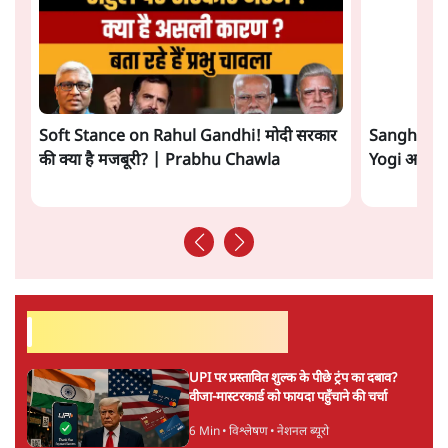
यूसुफ़ अंसारी
यूसुफ़ अंसारी
की और स्टोरी पढ़ें
अगली खबर लोड हो रही है...
ताजा खबरें
राहुल गांधी ने प्रयागराज में जेन ज़ी को झकझोरा- 3D
संदेश- दर्द, डेटा, दौलत