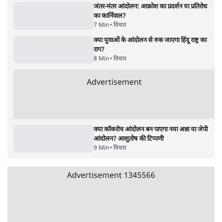
पाठकों की पसन्द
जनता का 2.32 करोड़ रोज़ाना खर्चः योगी सरकार ने
विज्ञापनों पर उड़ाने में मोदी 3.0 को भी पीछे छोड़ा
7 Min
•
उत्तर प्रदेश
शिक्षा संस्थान ‘विद्यार्थी’ नहीं, ‘अनुयायी’ तैयार कर
रहे, राहुल गांधी के बयान से छिड़ी नई बहस
6 Min
•
वक़्त-बेवक़्त
क्या 95 साल पुराने भारतीय सांख्यिकी संस्थान की
स्वायत्तता पर भी अब मंडरा रहा ख़तरा?
8 Min
•
विश्लेषण
Advertisement
उलटबांसीः राष्ट्र के चरित्र की मरम्मत जारी है
11 Min
•
व्यंग्य/उलटबाँसी
जंतर-मंतर पर युवा आक्रोश के बाद संघ की बेचैनी