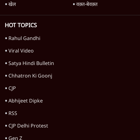
विचार
जंतर-मंतर विरोध: वांगचुक को कोसिए, सत्याग्रह को
नहीं
9 Min
•
विचार
जंतर मंतर प्रोटेस्ट: स्क्रीन के सामने की जंग– वायरल
वीडियो कैसे हमारी सोच को बंधक बना रहे हैं
11 Min
•
विचार
यूरोप में खाद्य संकट की आहट, यूके में पड़ेंगे निवाले
के लाले?
4 Min
•
विचार
Advertisement