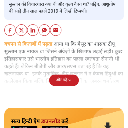
सुल्तान की विचारधारा क्या थी और कृत्य कैसा था? पढ़िए, आशुतोष
की साढ़े तीन साल पहले 2019 में लिखी टिप्पणी।
बचपन से किताबों में पढ़ता
आया था कि मैसूर का शासक टीपू
सुल्तान एक नायक था जिसने अंग्रेज़ों के ख़िलाफ़ लड़ाई लड़ी। कुछ
इतिहासकार उसे भारतीय इतिहास का पहला स्वतंत्रता सेनानी भी
कहते हैं। लेकिन बीजेपी और आरएसएस बता रहे हैं कि वह
खलनायक था। इनके मुताबिक़, टीपू सुल्तान ने न केवल हिंदुओं का
और पढ़ें
क़त्लेआम किया बल्कि हिंदुओं और ईसाईयों का ज़बरन धर्मांतरण
भी कराया।
सत्य हिन्दी ऐप
डाउनलोड
करें