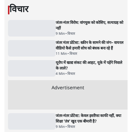
महुआ मोइत्रा से SC ने कहा- ' अंडों से क्यों डरती हैं?
स्वतंत्रता सेनानी सीने पर गोली खाते थे'
4 Min
•
देश
•
नेशनल ब्यूरो
Abhijeet Dipke Press Conference: CJP
का 'Kya Bolti Public' अभियान, चुनाव नहीं
लड़ेगी CJP!
दिल्ली
•
सत्य ब्यूरो
झारखंड में छात्र नेताओं और सरकार की बातचीत
बेनतीजा, आंदोलन जारी
5 Min
•
देश
•
सत्य ब्यूरो
Advertisement
122455