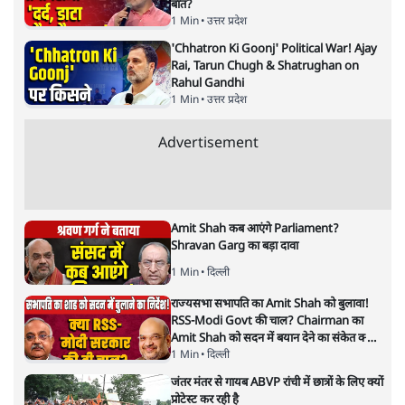
यूसुफ़ अंसारी
तीन तलाक़ क़ानून को जल्द ही सुप्रीम कोर्ट में चुनौती दी जाएगी।
मुसलिम संगठन ख़ासकर ऑल इंडिया मुसलिम पर्सनल लॉ बोर्ड इसकी
तैयारी कर रहा है। तो किस आधार पर चुनौती देंगे ये संगठन?