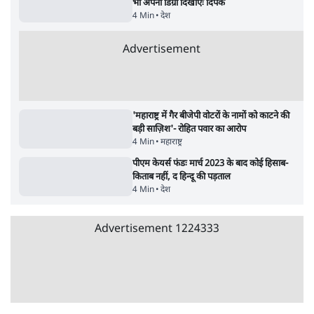
वीजा-मास्टरकार्ड को फायदा पहुँचाने की चर्चा
6 Min
•
विश्लेषण
•
नेशनल ब्यूरो
'E20- दाल में काला नहीं, पूरी दाल ही काली; वाहनों
को बरबाद कर रहा है इथेनॉल': राहुल
5 Min
•
देश
•
नेशनल ब्यूरो
Advertisement
BJP और मोदी ‘गॉडफादर’ भागवत की Gen Z पर
सलाह मानेंः अभिजीत दिपके
5 Min
•
देश
•
राजनीतिक ब्यूरो
मार्क ज़करबर्ग का माफीनामाः ये बहुत अंदर की बात
है
9 Min
•
विश्लेषण
•
शीतल पी. सिंह