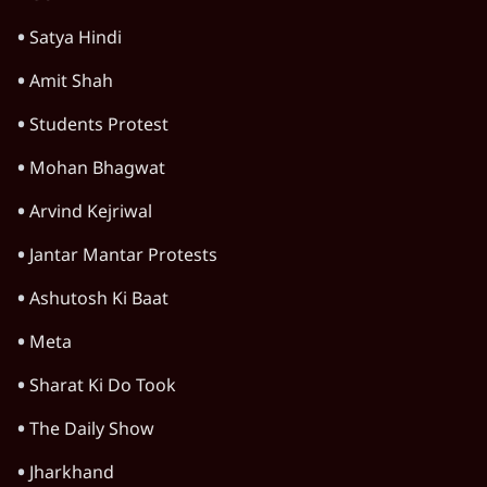
जंतर-मंतर प्रोटेस्ट: केवल इस्तीफा काफी नहीं, क्या
शिक्षा 'तंत्र' खुद एक बीमारी है?
9 Min
•
विचार
जंतर-मंतर आंदोलन: आक्रोश का प्रदर्शन या प्रतिरोध
का कार्निवाल?
7 Min
•
विचार
क्या युवाओं के आंदोलन से रुक जाएगा हिंदू राष्ट्र का
राग?
8 Min
•
विचार
Advertisement
क्या कॉकरोच आंदोलन बन पाएगा नया अन्ना या जेपी
आंदोलन? आशुतोष की टिप्पणी
9 Min
•
विचार
Advertisement
1345566