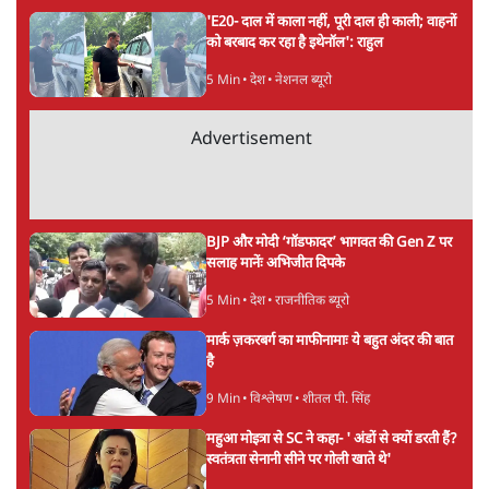
6 Min
•
देश
"40 करोड़ युवाओं की ताकत!" Prayagraj में
Rahul Gandhi ने क्यों कही दर्द, डाटा, दौलत की
बात?
1 Min
•
उत्तर प्रदेश
'Chhatron Ki Goonj' Political War! Ajay
Rai, Tarun Chugh & Shatrughan on
Rahul Gandhi
1 Min
•
उत्तर प्रदेश
Advertisement
Amit Shah कब आएंगे Parliament?
Shravan Garg का बड़ा दावा
1 Min
•
दिल्ली
राज्यसभा सभापति का Amit Shah को बुलावा!
RSS-Modi Govt की चाल? Chairman का
Amit Shah को सदन में बयान देने का संकेत क्यों?