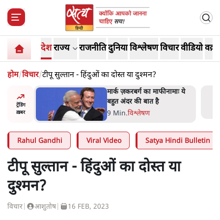
देश
राज्य
राजनीति
दुनिया
विश्लेषण
विचार
वीडियो
वक़्त
होम
/
विचार
/
टीपू सुल्तान - हिंदुओं का दोस्त या दुश्मन?
र’ भागवत
मार्क ज़करबर्ग का माफीनामाः ये
ेंः
बहुत अंदर की बात है
ट्रेंडिंग
9 Min
.
विश्लेषण
ख़बर
Rahul Gandhi
Viral Video
Satya Hindi Bulletin
टीपू सुल्तान - हिंदुओं का दोस्त या
दुश्मन?
विचार
|
आशुतोष
|
16 FEB, 2023