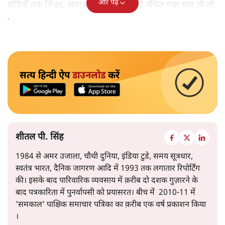
और पढ़ें
सदियों तक शिक्षा, संसाधनों और सम्मान से वंचित रखा गया हो तो
केवल ‘सब बराबर हैं’ कह देने से स्थिति नहीं बदलती।
सत्य हिन्दी ऐप
डाउनलोड
करें
शीतल पी. सिंह
1984 से अमर उजाला, चौथी दुनिया, इंडिया टुडे, समय सूत्रधार,
स्वतंत्र भारत, दैनिक जागरण आदि में 1993 तक लगातार रिपोर्टिंग
की। इसके बाद पारिवारिक व्यवसाय में क़रीब दो दशक गुज़ारने के
बाद पत्रकारिता में पुनर्वापसी को प्रयासरत। बीच में 2010-11 में
'समकाल' पाक्षिक समाचार पत्रिका का क़रीब एक वर्ष प्रकाशन किया
।