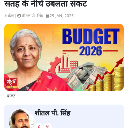
सतह के नीचे उबलता संकट
अर्थतंत्र
|
शीतल पी. सिंह
|
29 JAN, 2026
बजट
शीतल पी. सिंह