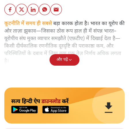
कूटनीति में समय ही सबसे
बड़ा कारक होता है। भारत का यूरोप की
ओर ताज़ा झुकाव—जिसका ठोस रूप हाल ही में संपन्न भारत–
यूरोपीय संघ मुक्त व्यापार समझौते (एफ़टीए) में दिखाई देता है—
किसी दीर्घकालिक रणनीतिक दूरदृष्टि की पराकाष्ठा कम, और
परिस्थितियों के दबाव में लिया गया एक तेज़ निर्णय अधिक लगता
और पढ़ें
है।
सत्य हिन्दी ऐप
डाउनलोड
करें