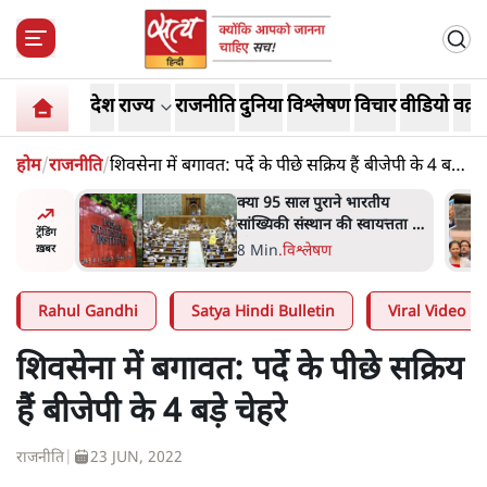
देश
राज्य
राजनीति
दुनिया
विश्लेषण
विचार
वीडियो
वक़्त
होम
/
राजनीति
/
शिवसेना में बगावत: पर्दे के पीछे सक्रिय हैं बीजेपी के 4 बड़े
चेहरे
रतीय
शाह के ख़िलाफ़ संसद में विपक्ष का
वायत्तता पर
मार्च, 'गृह मंत्री मुंह छुपा रहे हैं
ट्रेंडिंग
ा?
क्योंकि वो छात्रों के गुनहगार हैं'
5 Min
.
देश
ख़बर
Rahul Gandhi
Satya Hindi Bulletin
Viral Video
शिवसेना में बगावत: पर्दे के पीछे सक्रिय
हैं बीजेपी के 4 बड़े चेहरे
राजनीति
|
23 JUN, 2022