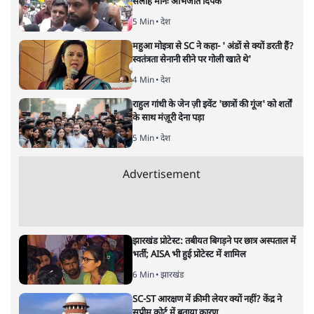
यह बजट नीतिगत नतीजों से ज़्यादा घोषणाओं पर टिका क्यों दिखता
है? आंकड़ों, ज़मीनी हकीकत और वादों के बीच घोषणा-प्रधान बजट
की आलोचनात्मक पड़ताल।
केंद्रीय वित्तमंत्री निर्मला सीतारमण द्वारा
संसद में प्रस्तुत साल
2026—27 का केंद्रीय बजट बीजेपी और प्रधानमंत्री नरेंद्र मोदी
द्वारा साल 2014 में जारी घोषणा पत्र की तरह वायदों का पुलिंदा
है। बजट में अधिकांश योजनाओं का साल—दो साल में तो
अर्थव्यवस्था पर कोई असर दिखता प्रतीत नहीं होता। इसकी वजह
दुर्लभ खनिज गलियारे से लेकर नए जलमार्गों के विकास तक
लगभग सभी बड़ी परियोजनाओं के लागू होने की अवधि खासी लंबी
होना है। इसी तरह रोजगार संवर्धन के दावे वाली पर्यटन सुविधाओं
के विस्तार एवं उनके लिए टूरिस्ट गाइड आदि के प्रशिक्षण एवं पैरा
मेडिकल सेवाओं के लिए प्रशिक्षण सुविधाओं की स्थापना अथवा
विस्तार एवं क्लाउड कंप्यूटिंग नेटवर्क के विस्तार के लिए स्वदेशी