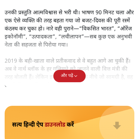
लेकिन क्या वह देहलीज़ पार कर पाया? नीतिगत झिझक, अधूरे सुधार
और ठहरे फैसलों के बीच बजट की आलोचनात्मक समीक्षा पढ़िए।
निर्मला सीतारमण जब 1 फ़रवरी
2026 को अपना नौवाँ केंद्रीय
बजट पेश करने उठीं तो वे आसानी से रिकॉर्ड बुक में दर्ज हो गईं।
लेकिन उसके बाद जो आया, उसने साफ़ दिखा दिया कि बिना
नएपन के सिर्फ़ सहनशक्ति कितनी दूर तक ले जा सकती है।
उनकी प्रस्तुति आत्मविश्वास से भरी थी। भाषण 90 मिनट चला और
एक ऐसे व्यक्ति की तरह बहता गया जो बजट‑दिवस की पूरी रस्में
कंठस्थ कर चुका हो। नारे वही पुराने—“विकसित भारत”, “ऑरेंज
इकोनॉमी”, “उत्पादकता”, “लचीलापन”—सब कुछ एक अनुभवी
नेता की सहजता से पिरोया गया।
2019 के बही‑खाता वाले प्रतीकवाद से वे बहुत आगे आ चुकी हैं।