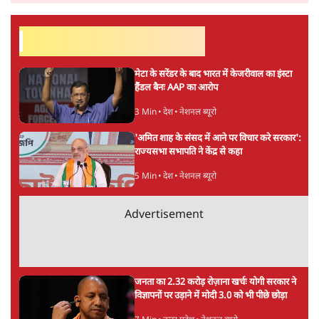
लेखक वरिष्ठ पत्रकार हैं एवं 'अमेरिकी इतिहास की रूपरेखा' पुस्तक के
अनुवादक हैं।
अनन्त मित्तल
की और स्टोरी पढ़ें
अगली खबर लोड हो रही है...
ताजा खबरें
'E20- दाल में काला नहीं, पूरी दाल ही काली; वाहनों
को बरबाद कर रहा है इथेनॉल': राहुल
5 Min
•
देश
UPI पर प्रस्तावित शुल्क के पीछे ट्रंप का दबाव?
वीजा-मास्टरकार्ड को फायदा पहुँचाने की चर्चा