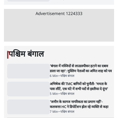
'अमित शाह के संसद में आने पर विचार करे सरकार':
राज्यसभा सभापति ने केंद्र से कहा
5 Min
•
देश
•
नेशनल ब्यूरो
Advertisement
जनता का 2.32 करोड़ रोज़ाना खर्चः योगी सरकार ने
विज्ञापनों पर उड़ाने में मोदी 3.0 को भी पीछे छोड़ा
7 Min
•
उत्तर प्रदेश
•
नेशनल ब्यूरो
उलटबांसीः राष्ट्र के चरित्र की मरम्मत जारी है
11 Min
•
व्यंग्य/उलटबाँसी
•
मुकेश कुमार
भागवत बोले- 'जेन ज़ी पर आँख मूंदकर भरोसा,
आंदोलन देश-विरोधी नहीं'; अतुल लिमये बोले थे-
'एंटी नेशनल'