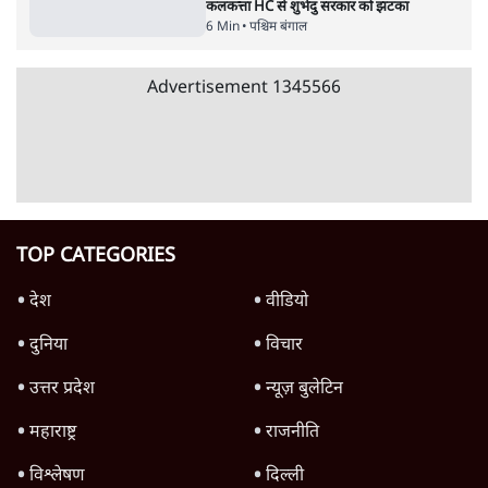
विज्ञापनों पर उड़ाने में मोदी 3.0 को भी पीछे छोड़ा
7 Min
•
उत्तर प्रदेश
शिक्षा संस्थान ‘विद्यार्थी’ नहीं, ‘अनुयायी’ तैयार कर
रहे, राहुल गांधी के बयान से छिड़ी नई बहस
6 Min
•
वक़्त-बेवक़्त
क्या 95 साल पुराने भारतीय सांख्यिकी संस्थान की
स्वायत्तता पर भी अब मंडरा रहा ख़तरा?
8 Min
•
विश्लेषण
Advertisement
उलटबांसीः राष्ट्र के चरित्र की मरम्मत जारी है
11 Min
•
व्यंग्य/उलटबाँसी
जंतर-मंतर पर युवा आक्रोश के बाद संघ की बेचैनी
क्यों बढ़ी? प्रो. अपूर्वानंद ने बताईं 5 बड़ी वजहें
7 Min
•
विश्लेषण
मैं अपने सारे सर्टिफिकेट दिखाने को तैयार, मोदी जी