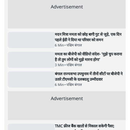
6 Min
•
देश
•
नेशनल ब्यूरो
अतीक अहमद के बेटे अबान अहमद की सड़क हादसे
में मौत, जेल में बंद भाई से मिलने जा रहे थे
5 Min
•
उत्तर प्रदेश
•
लखनऊ ब्यूरो
शेख हसीना की प्रेस कॉन्फ्रेंस में शामिल हुए क्रिकेटर
शाकिब अल हसन के घर पर पेट्रोल बम से हमला
5 Min
•
दुनिया
•
विदेश डेस्क
Advertisement
122455
पाठकों की पसन्द
जनता का 2.32 करोड़ रोज़ाना खर्चः योगी सरकार ने