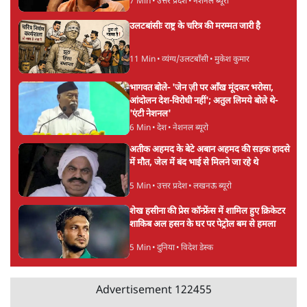
6 Min
•
विश्लेषण
मार्क ज़करबर्ग का माफीनामाः ये बहुत अंदर की बात
है
9 Min
•
विश्लेषण
Advertisement
BJP और मोदी ‘गॉडफादर’ भागवत की Gen Z पर
सलाह मानेंः अभिजीत दिपके
5 Min
•
देश
महुआ मोइत्रा से SC ने कहा- ' अंडों से क्यों डरती हैं?
स्वतंत्रता सेनानी सीने पर गोली खाते थे'
4 Min
•
देश
राहुल गांधी के जेन ज़ी इवेंट 'छात्रों की गूंज' को शर्तों
के साथ मंज़ूरी देना पड़ा