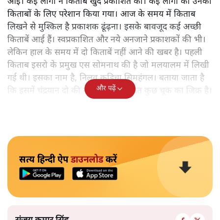
आई। कई लोगों ने किताबें खुद प्रकाशित कीं। कई लोगों को उनकी
किताबों के लिए परेशान किया गया। आज के समय में किताब
लिखने से मुश्किल है प्रकाशक ढूंढ़ना। इसके बावजूद कई अच्छी
किताबें आई हैं। स्वप्रकाशित और नये अनजाने प्रकाशकों की भी।
लेकिन हाल के समय में दो किताबें नहीं आने की खबर है। पहली
किताब इसरो के प्रमुख एस सोमनाथ की है जो मलयालम में लिखी
गई थी। इसका नाम है, निलवु कुडिचा सिमहंगल। बताया जाता है
और पढ़ें
कि इसमें चंद्रयान दो की नाकामी से संबंधित कुछ चूक का जिक्र है।
सत्य हिन्दी ऐप
डाउनलोड
करें