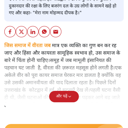
दुकानदार की रक्षा के लिए बजरंग दल के उग्र लोगों के सामने खड़े हो
गए और कहा- "मेरा नाम मोहम्मद दीपक है।"
जिस समाज में वीरता जब
मात्र एक व्यक्ति का गुण बन कर रह
जाए और हिंसा और कायरता सामूहिक स्वभाव हो, उस समाज के
बारे में चिंता होनी चाहिए।समूह में जब मामूली इंसानियत की
पहचान घट जाती है, वीरता की ज़रूरत महसूस होने लगती है।एक
अकेले वीर को पूरा कायर समाज घेरकर मार डालता है क्योंकि वह
उसे उसकी अमानवीयता की याद दिलाता रहता है। पिछले दिनों
उत्तराखंड के कोटद्वार में हुई दो घटनाएँ देख लें।पहली घटना वैसी
और पढ़ें
ही थी, जैसी घटनाओं की खबर हम रोज़ाना पढ़कर आगे बढ़ जाते
हैं।भारत के तक़रीबन हर हिस्से से ऐसी खबर आती ही रहती है।