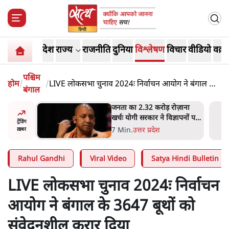
देश
राज्य
राजनीति
दुनिया
विश्लेषण
विचार
वीडियो
वक़्त
पश्चिम
होम
/
/
LIVE लोकसभा चुनाव 2024ः निर्वाचन आयोग ने बंगाल के
बंगाल
3647 बूथों को संवेदनशील करार दिया
ोज़ाना
उलटबांसीः राष्ट्र के चरित्र की मरम्मत
्ञापनों पर
जारी है
ट्रेंडिंग
भी पीछे
11 Min
.
व्यंग्य/उलटबाँसी
ख़बर
Rahul Gandhi
Viral Video
Satya Hindi Bulletin
LIVE लोकसभा चुनाव 2024ः निर्वाचन
आयोग ने बंगाल के 3647 बूथों को
संवेदनशील करार दिया