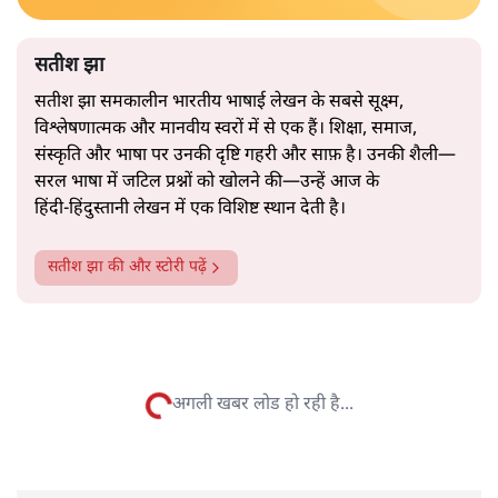
अब वे नार्थ ब्लॉक के हर गलियारे को जानने वाली वित्त मंत्री की
और पढ़ें
तरह बोलती हैं। लेकिन इस आत्मविश्वास के नीचे जो सामग्री है, वह
उतनी ही अनुमानित और दोहराव भरी।
सत्य हिन्दी ऐप
डाउनलोड
करें
सतीश झा
सतीश झा समकालीन भारतीय भाषाई लेखन के सबसे सूक्ष्म,
विश्लेषणात्मक और मानवीय स्वरों में से एक हैं। शिक्षा, समाज,
संस्कृति और भाषा पर उनकी दृष्टि गहरी और साफ़ है। उनकी शैली—
सरल भाषा में जटिल प्रश्नों को खोलने की—उन्हें आज के
हिंदी‑हिंदुस्तानी लेखन में एक विशिष्ट स्थान देती है।