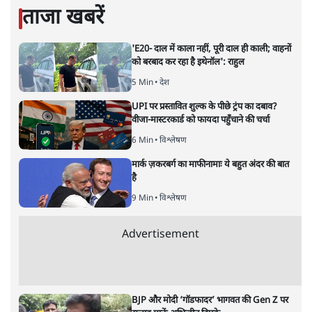
सतीश झा
की और स्टोरी पढ़ें
नतीजों पर परदे डालता घोषणा प्रधान
बजट!
अर्थतंत्र
|
अनन्त मित्तल
|
1 FEB, 2026
अनन्त मित्तल