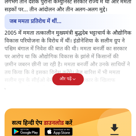
लगभग तीन दशक पुरानी कम्युनिस्ट सरकार राज्य में थी और ममता
सड़कों पर... तीन आंदोलन और तीन अलग-अलग मुद्दे।
जब ममता प्रतिरोध में थीं...
2005 में ममता तत्कालीन मुख्यमंत्री बुद्धदेब भट्टाचार्य के औद्योगिक
विकास परियोजना के विरोध में थीं। इंडोनेशिया के सलीम ग्रुप ने
पश्चिम बंगाल में निवेश की बात की थी। ममता बनर्जी का सरकार
पर आरोप था कि औद्योगिक विकास के झांसे में किसानों की
ज़मीन जबरन छीनी जा रही है। ममता बनर्जी और उनके साथियों ने
तय किया कि वे इसका विरोध करेंगे। तेज बारिश में भी ममता
और पढ़ें
सलीम ग्रुप के सीईओ बेनी सैंटोसो और सरकार के खिलाफ
कोलकाता की सड़कों पर बनी रहीं।
सत्य हिन्दी ऐप
डाउनलोड
करें