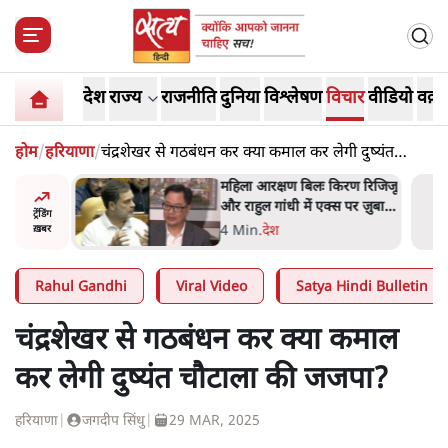
देश
राज्य
राजनीति
दुनिया
विश्लेषण
विचार
वीडियो
वक़्त
होम
/
हरियाणा
/
चंद्रशेखर से गठबंधन कर क्या कमाल कर लेगी दुष्यंत
चौटाला की जजपा?
तबा
महिला आरक्षण बिलः किरण रिजिजू
्थ्य पर
और राहुल गांधी में एक्स पर ज़ुबानी
ट्रेंडिंग
रही थीं
जंग
4 Min
.
देश
ख़बर
Rahul Gandhi
Viral Video
Satya Hindi Bulletin
चंद्रशेखर से गठबंधन कर क्या कमाल
कर लेगी दुष्यंत चौटाला की जजपा?
हरियाणा
|
जगदीप सिंधु
|
29 MAR, 2025