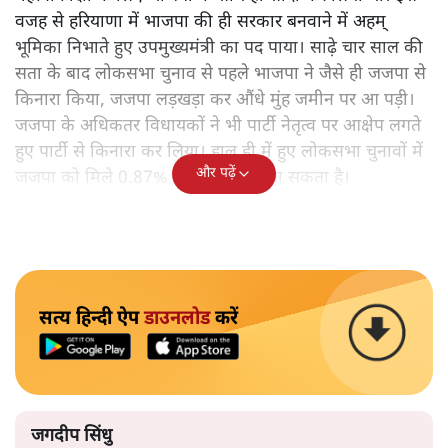
वजह से हरियाणा में भाजपा की ही सरकार बनवाने में अहम्
भूमिका निभाते हुए उपमुख्यमंत्री का पद पाया। साढ़े चार साल की
सता के बाद लोकसभा चुनाव से पहले भाजपा ने जैसे ही जजपा से
किनारा किया, जजपा लड़खड़ा कर औंधे मुंह जमीन पर आ पड़ी।
जजपा के अधिकतर विधायकों ने भी पार्टी नेतृत्व पर आक्षेप लगते
हुए पार्टी से किनारा कर लिया। हाल ही में हुए लोकसभा चुनावों में
और पढ़ें
जजपा को मिले 0.87% वोट से समझा जा सकता है।
सत्य हिन्दी ऐप
डाउनलोड
करें
जगदीप सिंधु