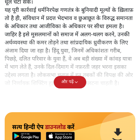
धूल चटा सकें।
यह पूरी कार्रवाई धर्मनिरपेक्ष गणतंत्र के बुनियादी मूल्यों के ख़िलाफ़
तो है ही, संविधान में प्रदत्त भेदभाव व छुआछूत के विरुद्ध समानता
के अधिकार तथा आजीविका के अधिकार पर सीधा हमला है।
जाहिर है इसे मुसलमानों को समाज में अलग-थलग करने, उनकी
अर्थव्यवस्था की कमर तोड़ने तथा सांप्रदायिक ध्रुवीकरण के लिए
अंजाम दिया जा रहा है। हिंदू युवा, जिनमें अधिकांशतः गरीब,
पिछड़े, दलित परिवार के युवा हैं, वे अब बड़ी संख्या में कांवड़ यात्रा
में भाग लेते हैं, उनके दिल-दिमाग में नफ़रती जहर भरना इसका
उद्देश्य लगता है। लोकसभा चुनाव में इन तबकों की विपक्ष की ओर
और पढ़ें
जो निर्णायक शिफ्टिंग हुई है उसे भाजपा पलटना चाहती है।
सत्य हिन्दी ऐप
डाउनलोड
करें