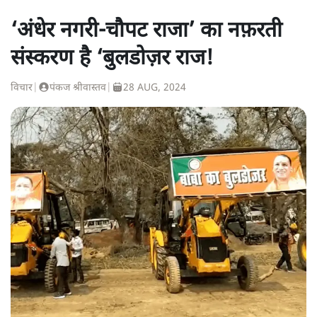
‘अंधेर नगरी-चौपट राजा’ का नफ़रती
संस्करण है ‘बुलडोज़र राज!
विचार
|
पंकज श्रीवास्तव
|
28 AUG, 2024