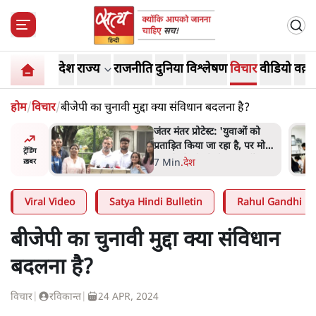
देश
राज्य
राजनीति
दुनिया
विश्लेषण
विचार
वीडियो
वक़्त
होम
/
विचार
/
बीजेपी का चुनावी मुद्दा क्या संविधान बदलना है?
युवाओं को
पेंटर प्रशांत की दर्दनाक दास्तान-
 है, पर मोदी-
जंतर मंतर पर पैलेट गन से 5 नहीं,
ट्रेंडिंग
मत नहीं'-
6 लोग घायल हुए
6 Min
.
देश
ख़बर
Viral Video
Satya Hindi Bulletin
Rahul Gandhi
बीजेपी का चुनावी मुद्दा क्या संविधान
बदलना है?
विचार
|
रविकान्त
|
24 APR, 2024