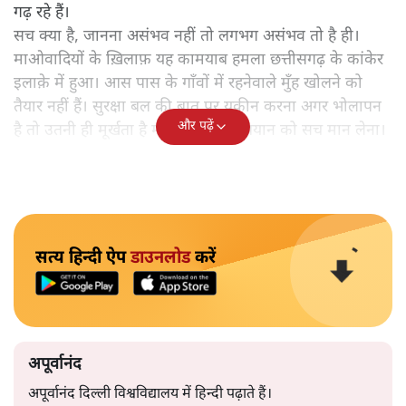
गढ़ रहे हैं।
सच क्या है, जानना असंभव नहीं तो लगभग असंभव तो है ही।
माओवादियों के ख़िलाफ़ यह कामयाब हमला छत्तीसगढ़ के कांकेर
इलाक़े में हुआ। आस पास के गाँवों में रहनेवाले मुँह खोलने को
तैयार नहीं हैं। सुरक्षा बल की बात पर यक़ीन करना अगर भोलापन
और पढ़ें
है तो उतनी ही मूर्खता है माओवादियों के बयान को सच मान लेना।
सत्य हिन्दी ऐप
डाउनलोड
करें
अपूर्वानंद
अपूर्वानंद दिल्ली विश्वविद्यालय में हिन्दी पढ़ाते हैं।