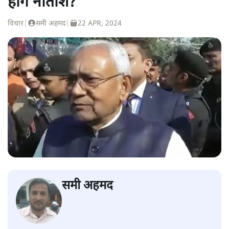
होंगे नीतीश?
विचार
|
समी अहमद
|
22 APR, 2024
समी अहमद