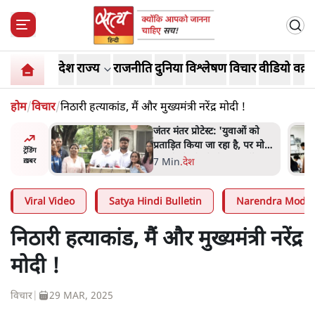
देश
राज्य
राजनीति
दुनिया
विश्लेषण
विचार
वीडियो
वक़्त
होम
/
विचार
/
निठारी हत्याकांड, मैं और मुख्यमंत्री नरेंद्र मोदी !
ाकतवर
जंतर मंतर प्रोटेस्ट: 'युवाओं को
रामकता न
प्रताड़ित किया जा रहा है, पर मोदी-
ट्रेंडिंग
ो सुने':
शाह में बोलने की हिम्मत नहीं'-
7 Min
.
देश
ख़बर
राहुल
Viral Video
Satya Hindi Bulletin
Narendra Modi
निठारी हत्याकांड, मैं और मुख्यमंत्री नरेंद्र
मोदी !
विचार
|
29 MAR, 2025