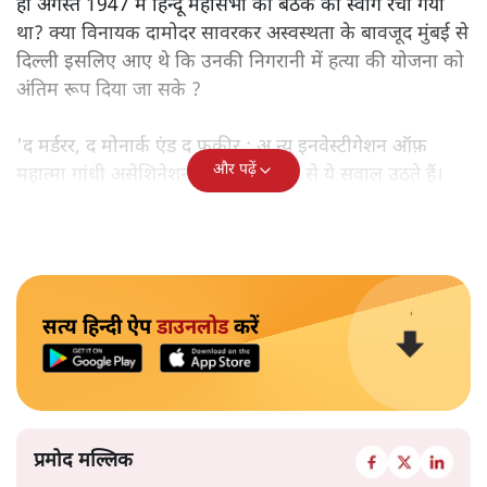
ही अगस्त 1947 में हिन्दू महासभा की बैठक का स्वांग रचा गया
था? क्या विनायक दामोदर सावरकर अस्वस्थता के बावजूद मुंबई से
दिल्ली इसलिए आए थे कि उनकी निगरानी में हत्या की योजना को
अंतिम रूप दिया जा सके ?
'द मर्डरर, द मोनार्क एंड द फ़कीर : अ न्यू इनवेस्टीगेशन ऑफ़
और पढ़ें
महात्मा गांधी असेशिनेशन' नामक किताब से ये सवाल उठते हैं।
सत्य हिन्दी ऐप
डाउनलोड
करें
प्रमोद मल्लिक