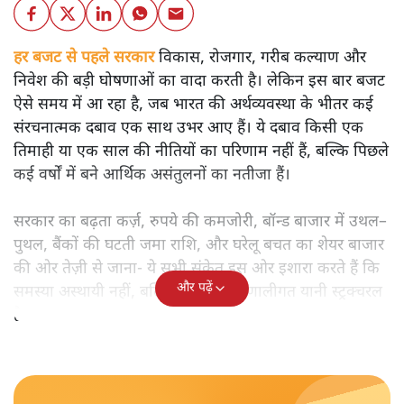
हर बजट से पहले सरकार
विकास, रोजगार, गरीब कल्याण और
निवेश की बड़ी घोषणाओं का वादा करती है। लेकिन इस बार बजट
ऐसे समय में आ रहा है, जब भारत की अर्थव्यवस्था के भीतर कई
संरचनात्मक दबाव एक साथ उभर आए हैं। ये दबाव किसी एक
तिमाही या एक साल की नीतियों का परिणाम नहीं हैं, बल्कि पिछले
कई वर्षों में बने आर्थिक असंतुलनों का नतीजा हैं।
सरकार का बढ़ता कर्ज़, रुपये की कमजोरी, बॉन्ड बाजार में उथल–
पुथल, बैंकों की घटती जमा राशि, और घरेलू बचत का शेयर बाजार
की ओर तेज़ी से जाना- ये सभी संकेत इस ओर इशारा करते हैं कि
और पढ़ें
समस्या अस्थायी नहीं, बल्कि गहरी और प्रणालीगत यानी स्ट्रक्चरल
है।