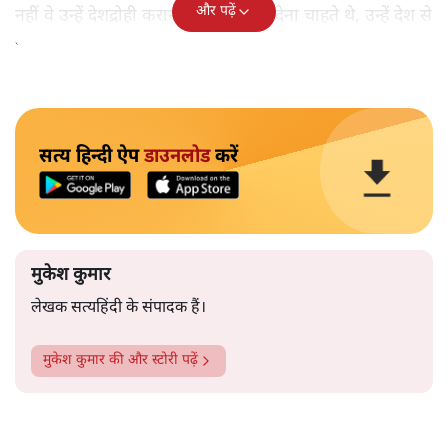
और पढ़ें
नहीं वे उन्हें देशद्रोही करार देकर जेल भेज देना चाहते थे, उन्हें देश से
बाहर चले जाने को कह रहे थे।
सत्य हिन्दी ऐप
डाउनलोड
करें
मुकेश कुमार
लेखक सत्यहिंदी के संपादक हैं।
मुकेश कुमार
की और स्टोरी पढ़ें