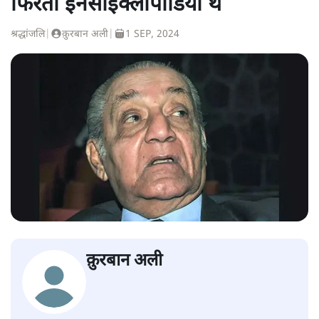
फिरता इनसाइक्लोपीडिया थे
श्रद्धांजलि
|
क़ुरबान अली
|
1 SEP, 2024
क़ुरबान अली