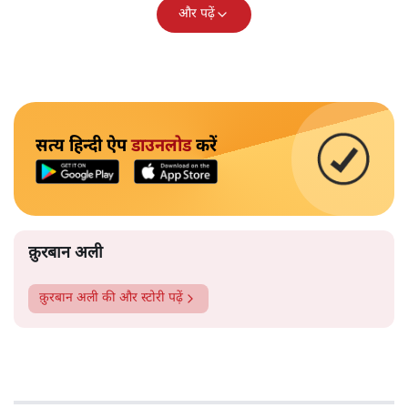
और पढ़ें
सत्य हिन्दी ऐप
डाउनलोड
करें
क़ुरबान अली
क़ुरबान अली
की और स्टोरी पढ़ें