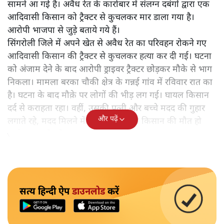
सामने आ गई है। अवैध रेत के कारोबार में संलग्न दबंगों द्वारा एक
आदिवासी किसान को ट्रैक्टर से कुचलकर मार डाला गया है।
आरोपी भाजपा से जुड़े बताये गये हैं।
सिंगरोली जिले में अपने खेत से अवैध रेत का परिवहन रोकने गए
आदिवासी किसान की ट्रैक्टर से कुचलकर हत्या कर दी गई। घटना
को अंजाम देने के बाद आरोपी ड्राइवर ट्रैक्टर छोड़कर मौके से भाग
निकला। मामला बरका चौकी क्षेत्र के गन्नई गांव में रविवार रात का
है। घटना के बाद मौक़े पर लोगों की भीड़ लग गई। घायल किसान
दर्द से कराहता रहा। वहीं, उसकी पत्नी और बच्चे मदद की गुहार
और पढ़ें
लगाते रहे, मदद मिलने में हुई देर के कारण किसान की मौत हो
जाने का आरोप है।
सत्य हिन्दी ऐप
डाउनलोड
करें