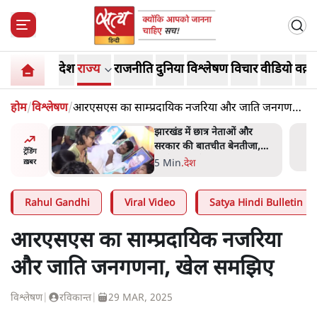
देश
राज्य
राजनीति
दुनिया
विश्लेषण
विचार
वीडियो
वक़्त
होम
/
विश्लेषण
/
आरएसएस का साम्प्रदायिक नजरिया और जाति जनगणना,
खेल समझिए
ess
झारखंड में छात्र नेताओं और
ा 'Kya
सरकार की बातचीत बेनतीजा,
ट्रेंडिंग
न, चुनाव
आंदोलन जारी
5 Min
.
देश
ख़बर
Rahul Gandhi
Viral Video
Satya Hindi Bulletin
आरएसएस का साम्प्रदायिक नजरिया
और जाति जनगणना, खेल समझिए
विश्लेषण
|
रविकान्त
|
29 MAR, 2025