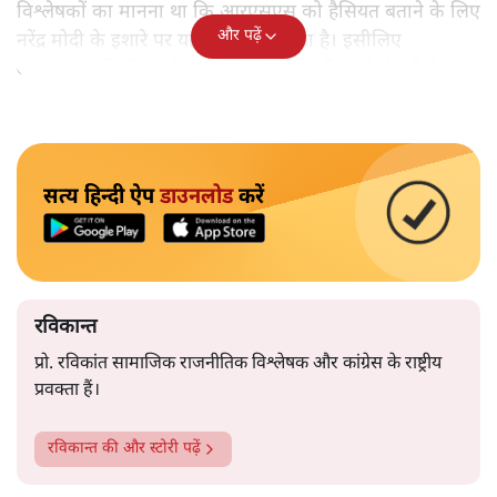
विश्लेषकों का मानना था कि आरएसएस को हैसियत बताने के लिए
और पढ़ें
नरेंद्र मोदी के इशारे पर यह बयान दिया गया है। इसीलिए
आरएसएस की बैठक में नड्डा की उपस्थिति की चर्चा हो रही है।
सत्य हिन्दी ऐप
डाउनलोड
करें
रविकान्त
प्रो. रविकांत सामाजिक राजनीतिक विश्लेषक और कांग्रेस के राष्ट्रीय
प्रवक्ता हैं।
रविकान्त
की और स्टोरी पढ़ें