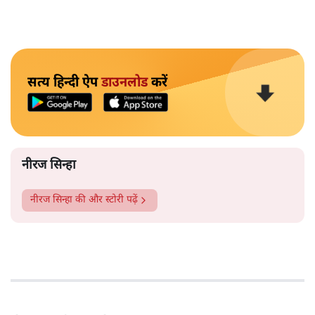
सत्य हिन्दी ऐप
डाउनलोड
करें
नीरज सिन्हा
नीरज सिन्हा
की और स्टोरी पढ़ें