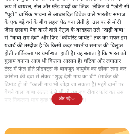
रूप में वायरल, सेल और ग्लैंड शब्दों का जिक्र। लेकिन ये “छोटी सी
“घुट्टी” धार्मिक भावना से आच्छादित विवेक वाले भारतीय समाज
के एक बड़े वर्ग के बीच सहज पैठ बना लेती है। उस पर से मोदी
जैसा छलावा पैदा करने वाले नेतृत्व के वरदहस्त तले “दाढ़ी बाबा”
से “बाबा राम देव” और फिर “कॉर्पोरेट जायंट” तक का सफ़र इस
यथार्थ की तस्दीक है कि किसी कदर भारतीय समाज की विलुप्त
होती तार्किकता पर धर्मान्धता हावी है। यह बताता है कि भारत को
गुलाम बनाना आज भी कितना आसान है। घटिया और लगातार
टेस्ट में फेल होते प्रोडक्ट्स के बावजूद आयुर्वेद का छौंका लगा कर
कोरोना की दवा से लेकर “शुद्ध देशी गाय का घी” (मार्केट की
डिमांड हो तो “काली गाय भी जोड़ा जा सकता है) महंगे दामों पर
बेचने वाला बाबा अंततः फंसे भी तो तब जब दीवार फांद कर उस
और पढ़ें
पार निकलना मात्र कुछ हाथ ही रह गया था।