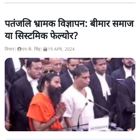
पतंजलि भ्रामक विज्ञापन: बीमार समाज
या सिस्टमिक फेल्योर?
विचार
|
एन.के. सिंह
|
19 APR, 2024