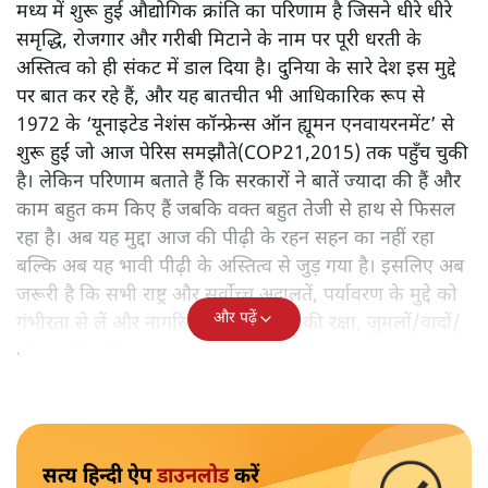
मध्य में शुरू हुई औद्योगिक क्रांति का परिणाम है जिसने धीरे धीरे
समृद्धि, रोजगार और गरीबी मिटाने के नाम पर पूरी धरती के
अस्तित्व को ही संकट में डाल दिया है। दुनिया के सारे देश इस मुद्दे
पर बात कर रहे हैं, और यह बातचीत भी आधिकारिक रूप से
1972 के ‘यूनाइटेड नेशंस कॉन्फ्रेन्स ऑन ह्यूमन एनवायरनमेंट’ से
शुरू हुई जो आज पेरिस समझौते(COP21,2015) तक पहुँच चुकी
है। लेकिन परिणाम बताते हैं कि सरकारों ने बातें ज्यादा की हैं और
काम बहुत कम किए हैं जबकि वक्त बहुत तेजी से हाथ से फिसल
रहा है। अब यह मुद्दा आज की पीढ़ी के रहन सहन का नहीं रहा
बल्कि अब यह भावी पीढ़ी के अस्तित्व से जुड़ गया है। इसलिए अब
जरूरी है कि सभी राष्ट्र और सर्वोच्च अदालतें, पर्यावरण के मुद्दे को
और पढ़ें
गंभीरता से लें और नागरिकों के अधिकारों की रक्षा, जुमलों/वादों/
घोषणाओं आदि के परे जाकर करें।
सत्य हिन्दी ऐप
डाउनलोड
करें