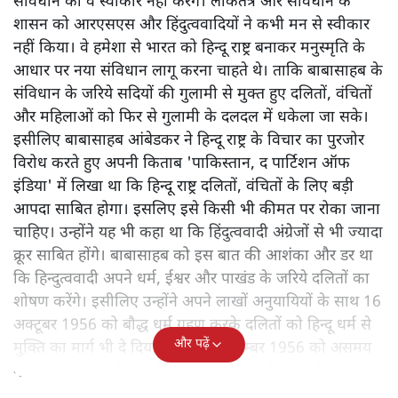
संविधान को वे स्वीकार नहीं करेंगे। लोकतंत्र और संविधान के
शासन को आरएसएस और हिंदुत्ववादियों ने कभी मन से स्वीकार
नहीं किया। वे हमेशा से भारत को हिन्दू राष्ट्र बनाकर मनुस्मृति के
आधार पर नया संविधान लागू करना चाहते थे। ताकि बाबासाहब के
संविधान के जरिये सदियों की गुलामी से मुक्त हुए दलितों, वंचितों
और महिलाओं को फिर से गुलामी के दलदल में धकेला जा सके।
इसीलिए बाबासाहब आंबेडकर ने हिन्दू राष्ट्र के विचार का पुरजोर
विरोध करते हुए अपनी किताब 'पाकिस्तान, द पार्टिशन ऑफ
इंडिया' में लिखा था कि हिन्दू राष्ट्र दलितों, वंचितों के लिए बड़ी
आपदा साबित होगा। इसलिए इसे किसी भी कीमत पर रोका जाना
चाहिए। उन्होंने यह भी कहा था कि हिंदुत्ववादी अंग्रेजों से भी ज्यादा
क्रूर साबित होंगे। बाबासाहब को इस बात की आशंका और डर था
कि हिन्दुत्ववादी अपने धर्म, ईश्वर और पाखंड के जरिये दलितों का
शोषण करेंगे। इसीलिए उन्होंने अपने लाखों अनुयायियों के साथ 16
अक्टूबर 1956 को बौद्ध धर्म ग्रहण करके दलितों को हिन्दू धर्म से
और पढ़ें
मुक्ति का मार्ग भी दे दिया। लेकिन 6 दिसम्बर 1956 को असमय
मृत्यु के कारण वे बौद्ध धर्म का प्रचार प्रसार नहीं कर सके।