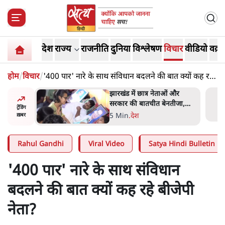
देश
राज्य
राजनीति
दुनिया
विश्लेषण
विचार
वीडियो
वक़्त
होम
/
विचार
/
'400 पार' नारे के साथ संविधान बदलने की बात क्यों कह रहे
बीजेपी नेता?
ess
झारखंड में छात्र नेताओं और
ा 'Kya
सरकार की बातचीत बेनतीजा,
ट्रेंडिंग
न, चुनाव
आंदोलन जारी
5 Min
.
देश
ख़बर
Rahul Gandhi
Viral Video
Satya Hindi Bulletin
'400 पार' नारे के साथ संविधान
बदलने की बात क्यों कह रहे बीजेपी
नेता?