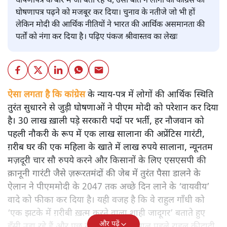
घोषणापत्र के बारे में जो बता रहे थे, उसी बात ने लोगों को कांग्रेस का
घोषणापत्र पढ़ने को मजबूर कर दिया। चुनाव के नतीजे जो भी हों
लेकिन मोदी की आर्थिक नीतियों ने भारत की आर्थिक असमानता की
पर्तों को नंगा कर दिया है। पढ़िए पंकज श्रीवास्तव का लेखः
ऐसा लगता है कि कांग्रेस
के न्याय-पत्र में लोगों की आर्थिक स्थिति
तुरंत सुधारने से जुड़ी घोषणाओं ने पीएम मोदी को परेशान कर दिया
है। 30 लाख ख़ाली पड़े सरकारी पदों पर भर्ती, हर नौजवान को
पहली नौकरी के रूप में एक लाख सालाना की अप्रेंटिस गारंटी,
ग़रीब घर की एक महिला के खाते में लाख रुपये सालाना, न्यूनतम
मज़दूरी चार सौ रुपये करने और किसानों के लिए एसएसपी की
क़ानूनी गारंटी जैसे ज़रूरतमंदों की जेब में तुरंत पैसा डालने के
ऐलान ने पीएममोदी के 2047 तक अच्छे दिन लाने के ‘वायवीय’
वादे को फीका कर दिया है। यही वजह है कि वे राहुल गाँधी को
‘एक झटके में ग़रीबी ख़त्म करने वाला शाही जादूगर’ बताते हुए
और पढ़ें
हँसी उड़ा रहे हैं और पूछ रहे हैं कि पचास साल पहले राहुल कीदादी