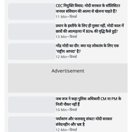
भागवत बोले- 'जेन ज़ी पर आँख मूंदकर भरोसा,
आंदोलन देश-विरोधी नहीं'; अतुल लिमये बोले थे-
'एंटी नेशनल'
6 Min
•
देश
•
नेशनल ब्यूरो
अतीक अहमद के बेटे अबान अहमद की सड़क हादसे
में मौत, जेल में बंद भाई से मिलने जा रहे थे
5 Min
•
उत्तर प्रदेश
•
लखनऊ ब्यूरो
कॉकरोच जनता पार्टी ने की देशव्यापी अभियान की
घोषणा- 'क्या बोलती पब्लिक'
4 Min
•
देश
•
राजनीतिक ब्यूरो
UPI पर प्रस्तावित शुल्क के पीछे ट्रंप का दबाव?
वीजा-मास्टरकार्ड को फायदा पहुँचाने की चर्चा
6 Min
•
विश्लेषण
•
नेशनल ब्यूरो
'E20- दाल में काला नहीं, पूरी दाल ही काली; वाहनों
को बरबाद कर रहा है इथेनॉल': राहुल