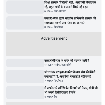
'E20- दाल में काला नहीं, पूरी दाल ही काली; वाहनों
को बरबाद कर रहा है इथेनॉल': राहुल
5 Min
•
देश
UPI पर प्रस्तावित शुल्क के पीछे ट्रंप का दबाव?
वीजा-मास्टरकार्ड को फायदा पहुँचाने की चर्चा
6 Min
•
विश्लेषण
ताजा वीडियो
Satya Hindi News बुलेटिन । 8 अगस्त, दोपहर 2
Satya Hindi
बजे की ख़बरें
बजे की ख़बरें