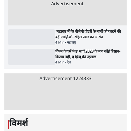
सर्वाधिक पढ़ी गयी खबरें
'अमित शाह के संसद में आने पर विचार करे सरकार':
राज्यसभा सभापति ने केंद्र से कहा
5 Min
•
देश
•
नेशनल ब्यूरो
उलटबांसीः राष्ट्र के चरित्र की मरम्मत जारी है
11 Min
•
व्यंग्य/उलटबाँसी
•
मुकेश कुमार
Advertisement