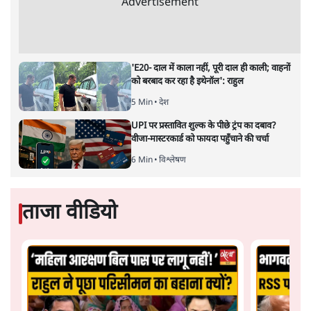
औपचारिक रूप से गठबंधन का संयोजक बनाए जाने का फ़ैसला
होना था। राजनीतिक गलियारों में पिछले दो दिन से इसकी चर्चा
जोरों पर थी। बिहार के मुख्यमंत्री और जदयू के अध्यक्ष नीतीश
कुमार को नए साल की मुबारकबाद के साथ-साथ इंडिया गठबंधन
का संयोजक बनाए जाने की भी अग्रिम बधाइयां मिल रही थीं
लेकिन इंडिया गठबंधन की वर्चुअल बैठक टल गई है। बैठक की नई
तारीख़ भी तय नहीं है।
आख़िर क्यों टली बैठक?
अगर यह बैठक सिर्फ़ नीतीश कुमार को इंडिया गठबंधन का
संयोजक बनाने का फ़ैसला करने के लिए होनी थी तो उसका
टालना दुर्भाग्यपूर्ण है। इससे कई सवाल खड़े होते हैं। सबसे अहम
सवाल यह है कि आखिर नीतीश कुमार को संयोजक बनाने की राह
में आखिर कौन रोड़े अटका रहा है? बताया जा रहा है कि कांग्रेस
नीतीश को गठबंधन का संयोजक बनाए जाने के हक में है। लेकिन
कुछ सहयोगी दल इसके हक में नहीं हैं। इसी वजह से इस मसले पर
अभी तक फ़ैसला नहीं हो पाया है। कांग्रेस इस पर सहमति बनाने