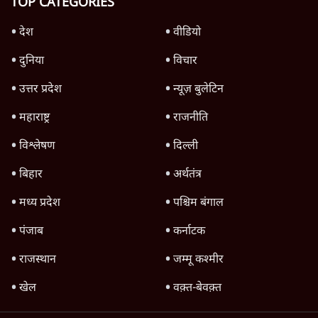
स्वायत्तता पर भी अब मंडरा रहा ख़तरा?
8 Min
•
विश्लेषण
Advertisement
उलटबांसीः राष्ट्र के चरित्र की मरम्मत जारी है
11 Min
•
व्यंग्य/उलटबाँसी
जंतर-मंतर पर युवा आक्रोश के बाद संघ की बेचैनी
क्यों बढ़ी? प्रो. अपूर्वानंद ने बताईं 5 बड़ी वजहें
7 Min
•
विश्लेषण
मैं अपने सारे सर्टिफिकेट दिखाने को तैयार, मोदी जी
भी अपनी डिग्री दिखाएंः दिपके
4 Min
•
देश