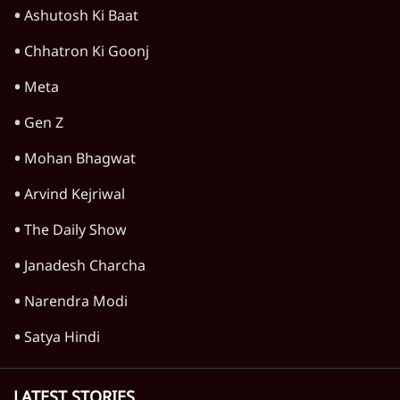
विमर्श
CEC नियुक्ति विवाद: मोदी सरकार के सॉलिसिटर
जनरल संविधान की आत्मा से खेलना चाहते हैं?
11 Min
•
विमर्श
प्रधान के इस्तीफे के लिए ही ग़ुस्सा नहीं, मोदी काल में
छात्रों की आत्महत्या में 80% की वृद्धि कैसे हुई?
13 Min
•
विमर्श
नरेंद्र मोदी का दौर: क्या यह लोकतंत्र के लिए एक
'राष्ट्रीय आपदा' है?
12 Min
•
विमर्श
Advertisement
जब जज ने कहा पुलिस अधिकारी CM या PM के
निजी नौकर नहीं हैं