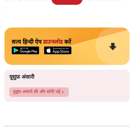
ज़रिए वह कल्याणकारी योजनाओं के लाभार्थियों से सीधे संपर्क
करके उन्हें वोटों में तब्दील करने की मुहिम में जुटी है।
सत्य हिन्दी ऐप
डाउनलोड
करें
यूसुफ़ अंसारी
यूसुफ़ अंसारी
की और स्टोरी पढ़ें