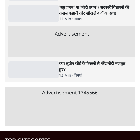
5 Min
•
देश
•
नेशनल ब्यूरो
Advertisement
122455
पाठकों की पसन्द
जनता का 2.32 करोड़ रोज़ाना खर्चः योगी सरकार ने
विज्ञापनों पर उड़ाने में मोदी 3.0 को भी पीछे छोड़ा
7 Min
•
उत्तर प्रदेश
शिक्षा संस्थान ‘विद्यार्थी’ नहीं, ‘अनुयायी’ तैयार कर
रहे, राहुल गांधी के बयान से छिड़ी नई बहस
6 Min
•
वक़्त-बेवक़्त
क्या 95 साल पुराने भारतीय सांख्यिकी संस्थान की