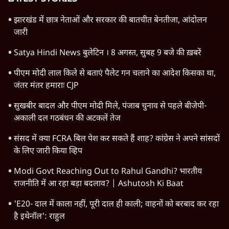
10 Min
•
विमर्श
पर्यावरण और जलवायु संकटः मोदी सरकार
संवेदनहीन और भ्रष्ट है
12 Min
•
विमर्श
'राष्ट्र प्रथम' या 'मोदी प्रथम'? सरकारी विज्ञापनों की
असल कहानी और खोखले दावों का सच!
11 Min
•
विमर्श
Advertisement
क्या सुप्रीम कोर्ट के फैसलों से नरेंद्र मोदी मजबूत
हुए?
12 Min
•
विमर्श
Advertisement
1345566