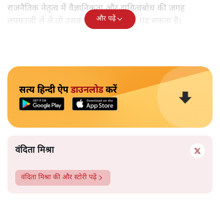
राजनैतिक नेतृत्व में वैज्ञानिकता और दायित्वबोध की जगह
और पढ़ें
लफ्फाजी ले ले तो उसका भविष्य संकट में पड़ सकता है।
सत्य हिन्दी ऐप
डाउनलोड
करें
वंदिता मिश्रा
वंदिता मिश्रा
की और स्टोरी पढ़ें