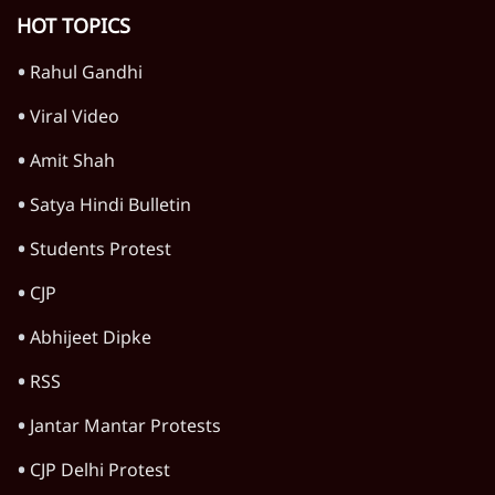
Advertisement
'महाराष्ट्र में गैर बीजेपी वोटरों के नामों को काटने की
बड़ी साज़िश'- रोहित पवार का आरोप
4 Min
•
महाराष्ट्र
पीएम केयर्स फंडः मार्च 2023 के बाद कोई हिसाब-
किताब नहीं, द हिन्दू की पड़ताल
4 Min
•
देश
Advertisement
1224333