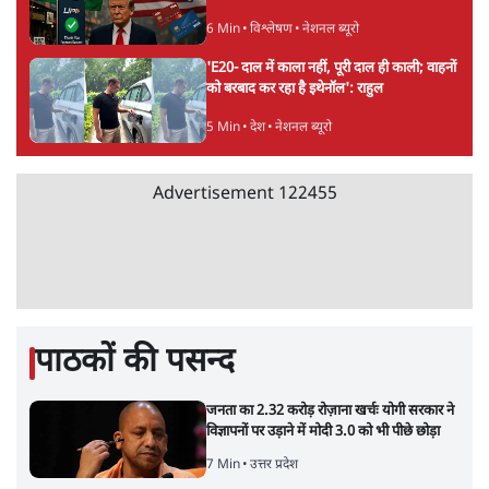
पीएम मोदी लाल किले से बताएं पैलेट गन चलाने का
आदेश किसका था, जंतर मंतर हमाराः CJP
5 Min
•
देश
सुखबीर बादल और पीएम मोदी मिले, पंजाब चुनाव से
पहले बीजेपी-अकाली दल गठबंधन की अटकलें तेज
6 Min
•
पंजाब
संसद में क्या FCRA बिल पेश कर सकते हैं शाह?
कांग्रेस ने अपने सांसदों के लिए जारी किया व्हिप
6 Min
•
देश
Advertisement