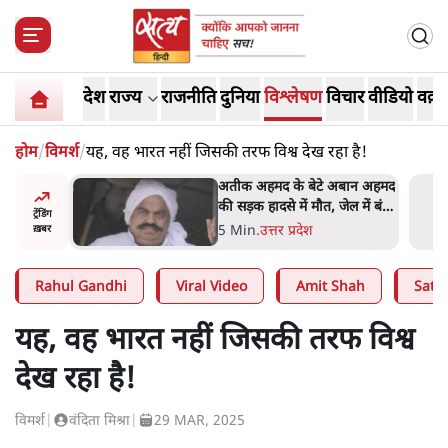
देश
राज्य
राजनीति
दुनिया
विश्लेषण
विचार
वीडियो
वक़्त
होम
/
विमर्श
/
यह, वह भारत नहीं जिसकी तरफ विश्व देख रहा है!
 पर आँख
अतीक अहमद के बेटे अबान अहमद
 देश-
की सड़क हादसे में मौत, जेल में बंद
ट्रेंडिंग
ये बोले थे-
भाई से मिलने जा रहे थे
5 Min
.
उत्तर प्रदेश
ख़बर
Rahul Gandhi
Viral Video
Amit Shah
Satya
यह, वह भारत नहीं जिसकी तरफ विश्व
देख रहा है!
विमर्श
|
वंदिता मिश्रा
|
29 MAR, 2025