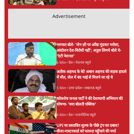
अगली खबर लोड हो रही है...
ताजा खबरें
महिला आरक्षण बिलः किरण रिजिजू और राहुल गांधी
में एक्स पर ज़ुबानी जंग
3 Min
•
देश
भारत में मेटा की 'अवैध सेंसरशिप' बढ़ी, एक्टिविस्ट
टेलीग्राम की तरफ मुड़े
9 Min
•
देश
झारखंड में छात्र नेताओं और सरकार की बातचीत
बेनतीजा, आंदोलन जारी
5 Min
•
देश
Advertisement