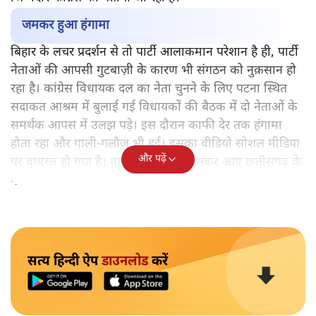
जमकर हुआ हंगामा
बिहार के लचर प्रदर्शन से तो पार्टी आलाकमान परेशान है ही, पार्टी
नेताओं की आपसी गुटबाज़ी के कारण भी संगठन को नुक़सान हो
रहा है। कांग्रेस विधायक दल का नेता चुनने के लिए पटना स्थित
सदाकत आश्रम में बुलाई गई विधायकों की बैठक में दो नेताओं के
समर्थक आपस में उलझ पड़े। इस दौरान काफी देर तक हंगामा
होता रहा और गाली-गलौज भी हुई। इसका वीडियो सोशल मीडिया
और पढ़ें
पर वायरल हो गया है। यह सब पर्यवेक्षक बनकर आए छत्तीसगढ़ के
मुख्यमंत्री भूपेश बघेल की मौजूदगी में हुआ।
सत्य हिन्दी ऐप
डाउनलोड
करें