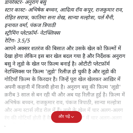
डायरेक्टर- अनुराग बसु
स्टार कास्ट- अभिषेक बच्चन, आदित्य रॉय कपूर, राजकुमार राव,
रोहित सराफ, फातिमा सना शेख, सान्या मल्होत्रा, पर्ल मैनी,
इनायत वर्मा, पंकज त्रिपाठी
स्ट्रीमिंग प्लेटफ़ॉर्म- नेटफ्लिक्स
रेटिंग- 3.5/5
आपने अक्सर शतरंज की बिसात और उसके खेल को फ़िल्मों में
देखा होगा लेकिन इस बार खेल बदल गया है और निर्देशक अनुराग
बसु ने लूडो के खेल पर फ़िल्म बनाई है। ओटीटी प्लेटफ़ॉर्म
नेटफ्लिक्स पर फ़िल्म 'लू़डो' रिलीज़ हो चुकी है और लूडो की
गोटियाँ फ़िल्म के किरदार है। जिन्हें पूरा खेल खेलकर आख़िर में
अपनी कहानी में विजयी होना है। अनुराग बसु की फ़िल्म 'लूडो'
क़रीब 3 साल से बन रही थी और अब यह रिलीज़ हुई है। फ़िल्म में
अभिषेक बच्चन, राजकुमार राव, पंकज त्रिपाठी, सान्या मल्होत्रा
और अन्य स्टार्स लीड रोल में हैं। लूडो के खेल में चार अलग-अलग
और पढ़ें
रंग की गोटियाँ होती हैं वैसे ही फ़िल्म 'लूडो' में चार अलग-अलग
कहानियाँ हैं।