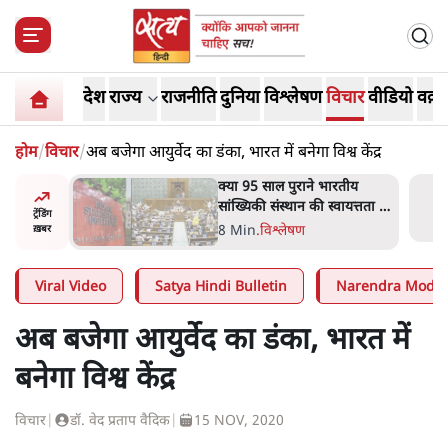
देश
राज्य
राजनीति
दुनिया
विश्लेषण
विचार
वीडियो
वक़्त
होम
/
विचार
/
अब बजेगा आयुर्वेद का डंका, भारत में बनेगा विश्व केंद्र
दास्तान-
क्या 95 साल पुराने भारतीय
े 5 नहीं,
सांख्यिकी संस्थान की स्वायत्तता पर
ट्रेंडिंग
भी अब मंडरा रहा ख़तरा?
8 Min
.
विश्लेषण
ख़बर
Viral Video
Satya Hindi Bulletin
Narendra Modi
अब बजेगा आयुर्वेद का डंका, भारत में
बनेगा विश्व केंद्र
विचार
|
डॉ. वेद प्रताप वैदिक
|
15 NOV, 2020