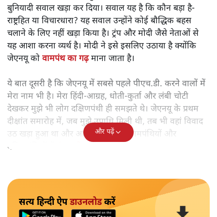
बुनियादी सवाल खड़ा कर दिया। सवाल यह है कि कौन बड़ा है-
राष्ट्रहित या विचारधारा? यह सवाल उन्होंने कोई बौद्धिक बहस
चलाने के लिए नहीं खड़ा किया है। ट्रंप और मोदी जैसे नेताओं से
यह आशा करना व्यर्थ है। मोदी ने इसे इसलिए उठाया है क्योंकि
जेएनयू को
वामपंथ का गढ़
माना जाता है।
ये बात दूसरी है कि जेएनयू में सबसे पहले पीएच.डी. करने वालों में
मेरा नाम भी है। मेरा हिंदी-आग्रह, धोती-कुर्ता और लंबी चोटी
देखकर मुझे भी लोग दक्षिणपंथी ही समझते थे। जेएनयू के प्रथम
दीक्षांत समारोह में, जब मुझे उपाधि मिली थी, तब भी वहां विवाद
और पढ़ें
उठ खड़ा हुआ था और आजकल तो वहां वामपंथियों और
दक्षिणपंथियों में
दंगल होता ही रहता
है।
सत्य हिन्दी ऐप
डाउनलोड
करें