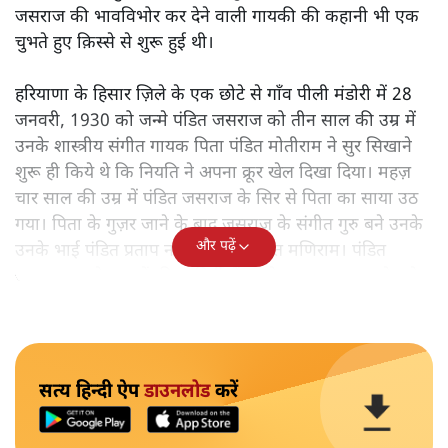
जसराज की भावविभोर कर देने वाली गायकी की कहानी भी एक
चुभते हुए क़िस्से से शुरू हुई थी।
हरियाणा के हिसार ज़िले के एक छोटे से गाँव पीली मंडोरी में 28
जनवरी, 1930 को जन्मे पंडित जसराज को तीन साल की उम्र में
उनके शास्त्रीय संगीत गायक पिता पंडित मोतीराम ने सुर सिखाने
शुरू ही किये थे कि नियति ने अपना क्रूर खेल दिखा दिया। महज़
चार साल की उम्र में पंडित जसराज के सिर से पिता का साया उठ
गया। पिता के गुज़र जाने के बाद जसराज के संगीत गुरु बने उनके
और पढ़ें
उनके भाई पंडित प्रताप नारायण और पंडित मणिराम। पंडित
जसराज अपने भाइयों की शागिर्दी में तबले पर हाथ आज़माने लगे।
सत्य हिन्दी ऐप
डाउनलोड
करें