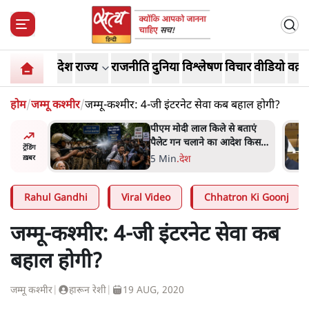
देश
राज्य
राजनीति
दुनिया
विश्लेषण
विचार
वीडियो
वक़्त
होम
/
जम्मू कश्मीर
/
जम्मू-कश्मीर: 4-जी इंटरनेट सेवा कब बहाल होगी?
 बताएं
संसद में क्या FCRA बिल पेश कर
देश किसका
सकते हैं शाह? कांग्रेस ने अपने
ट्रेंडिंग
JP
सांसदों के लिए जारी किया व्हिप
6 Min
.
देश
ख़बर
Rahul Gandhi
Viral Video
Chhatron Ki Goonj
जम्मू-कश्मीर: 4-जी इंटरनेट सेवा कब
बहाल होगी?
जम्मू कश्मीर
|
हारून रेशी
|
19 AUG, 2020