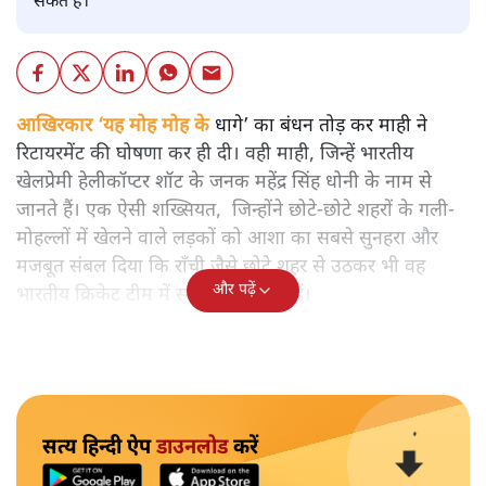
सकते हैं।
आखिरकार ‘यह मोह मोह के
धागे’ का बंधन तोड़ कर माही ने
रिटायरमेंट की घोषणा कर ही दी। वही माही, जिन्हें भारतीय
खेलप्रेमी हेलीकॉप्टर शॉट के जनक महेंद्र सिंह धोनी के नाम से
जानते हैं।
एक ऐसी शख्सियत, जिन्होंने छोटे-छोटे शहरों के गली-
मोहल्लों में खेलने वाले लड़कों को आशा का सबसे सुनहरा और
मजबूत संबल दिया कि राँची जैसे छोटे शहर से उठकर भी वह
और पढ़ें
भारतीय क्रिकेट टीम में स्थान बना सकते हैं।
सत्य हिन्दी ऐप
डाउनलोड
करें