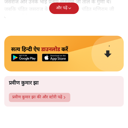
जसराज और उनके भाई प्रताप नारायण जी ताल के गुणी थे।
और पढ़ें
जबकि पंडित जसराज के बड़े भाई और गुरु पंडित मणिराम जी
अव्वल दर्जे के गायक।
सत्य हिन्दी ऐप
डाउनलोड
करें
प्रवीण कुमार झा
प्रवीण कुमार झा
की और स्टोरी पढ़ें