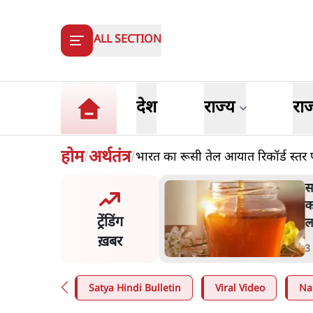
ALL SECTION
देश
राज्य
रा
होम
अर्थतंत्र
भारत का रूसी तेल आयात रिकॉर्ड स्तर 
/
/
सरकार ने डाबर शहद, गाय के घी और
कई अन्य उत्पाद की बिक्री पर रोक
ट्रेंडिंग
लगाई
ख़बर
3 Min
.
देश
Satya Hindi Bulletin
Viral Video
Na