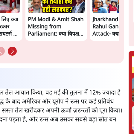
े लिए क्या
PM Modi & Amit Shah
Jharkhand Prote
रकार
Missing from
Rahul Gandhi's
ायटर्स की
Parliament: क्या विपक्ष से
Attack- क्या घिर ग
डरी सरकार?
Modi-Shah? |
Ashutosh Ki Baa
ैरल तेल आयात किया, वह मई की तुलना में 12% ज़्यादा है।
 युद्ध के बाद अमेरिका और यूरोप ने रूस पर कई प्रतिबंध
 सस्ता तेल खरीदकर अपनी ऊर्जा ज़रूरतों को पूरा किया।
दना पड़ता है, और रूस अब उसका सबसे बड़ा स्रोत बन