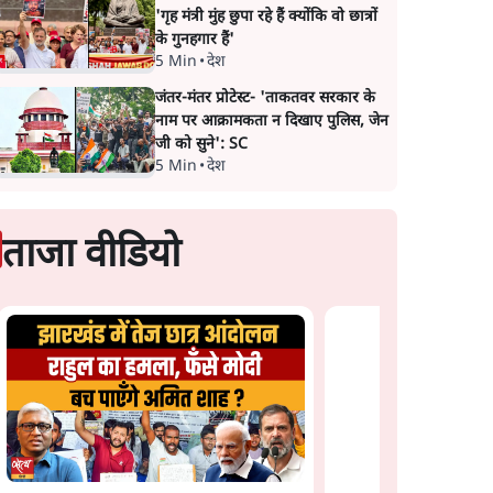
'गृह मंत्री मुंह छुपा रहे हैं क्योंकि वो छात्रों
के गुनहगार हैं'
5 Min
•
देश
जंतर-मंतर प्रोटेस्ट- 'ताकतवर सरकार के
नाम पर आक्रामकता न दिखाए पुलिस, जेन
जी को सुने': SC
5 Min
•
देश
ताजा वीडियो
Why is Amit Shah
Hiding? जवाबदेही से बच