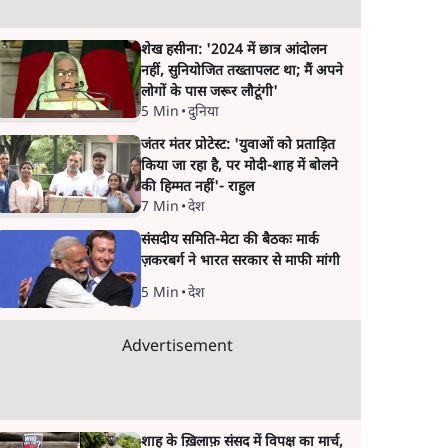
शेख हसीना: '2024 में छात्र आंदोलन
नहीं, सुनियोजित तख्तापलट था; मैं अपने
लोगों के पास जरूर लौटूंगी'
5 Min
•
दुनिया
जंतर मंतर प्रोटेस्ट: 'युवाओं को प्रताड़ित
किया जा रहा है, पर मोदी-शाह में बोलने
की हिम्मत नहीं'- राहुल
7 Min
•
देश
संसदीय समिति-मेटा की बैठकः मार्क
ज़करबर्ग ने भारत सरकार से माफी मांगी
5 Min
•
देश
Advertisement
शाह के ख़िलाफ़ संसद में विपक्ष का मार्च,