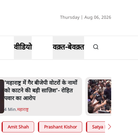
Thursday | Aug 06, 2026
वीडियो
वक़्त-बेवक़्त
E20 विवादः आप के पीएम आवास
मार्च को रोका, धरने पर बैठे
केजरीवाल-सिसोदिया
5 Min
.
देश
Amit Shah
Prashant Kishor
Satya Hindi
CJP