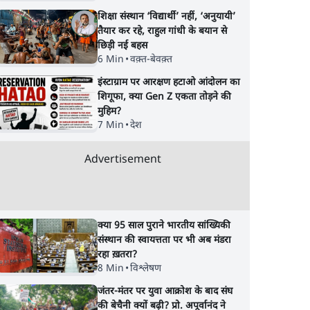
शिक्षा संस्थान ‘विद्यार्थी’ नहीं, ‘अनुयायी’
तैयार कर रहे, राहुल गांधी के बयान से
छिड़ी नई बहस
6 Min
•
वक़्त-बेवक़्त
इंस्टाग्राम पर आरक्षण हटाओ आंदोलन का
शिगूफा, क्या Gen Z एकता तोड़ने की
मुहिम?
7 Min
•
देश
Advertisement
क्या 95 साल पुराने भारतीय सांख्यिकी
संस्थान की स्वायत्तता पर भी अब मंडरा
रहा ख़तरा?
8 Min
•
विश्लेषण
जंतर-मंतर पर युवा आक्रोश के बाद संघ
की बेचैनी क्यों बढ़ी? प्रो. अपूर्वानंद ने