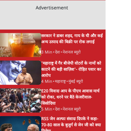
Advertisement
सरकार ने डाबर शहद, गाय के घी और कई
अन्य उत्पाद की बिक्री पर रोक लगाई
3 Min
•
देश
•
नेशनल ब्यूरो
'महाराष्ट्र में गैर बीजेपी वोटरों के नामों को
काटने की बड़ी साज़िश'- रोहित पवार का
आरोप
4 Min
•
महाराष्ट्र
•
मुंबई ब्यूरो
E20 विवादः आप के पीएम आवास मार्च
को रोका, धरने पर बैठे केजरीवाल-
सिसोदिया
5 Min
•
देश
•
नेशनल ब्यूरो
RSS जेन अल्फा संवादः दिपके ने कहा-
70-80 साल के बुजुर्ग से जेन जी को क्या