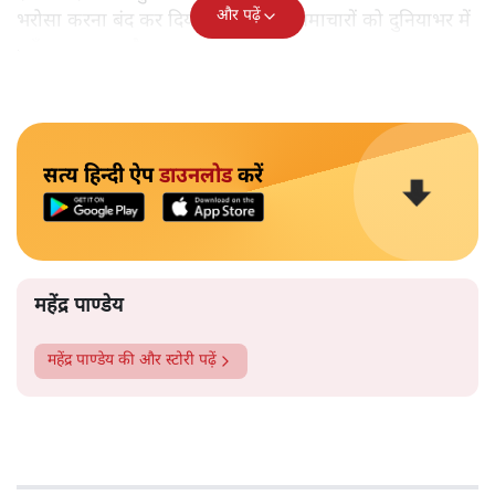
और पढ़ें
भरोसा करना बंद कर दिया है और ग़लत समाचारों को दुनियाभर में
पहुँचाया जा रहा है।
सत्य हिन्दी ऐप
डाउनलोड
करें
महेंद्र पाण्डेय
महेंद्र पाण्डेय
की और स्टोरी पढ़ें