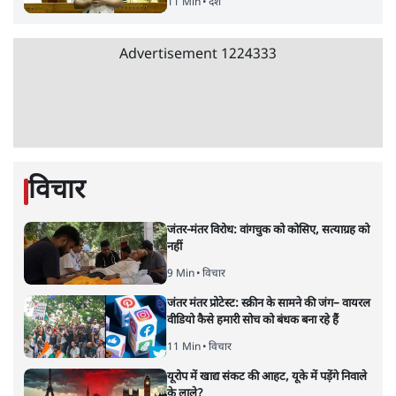
सर्वाधिक पढ़ी गयी खबरें
‘राष्ट्रविरोधी’ नैरेटिव का सच: कॉकरोचों ने बदल दी
सत्ता और संघ की रणनीति
9 Min
•
विश्लेषण
•
आशुतोष
पुलिस पूछताछ के बाद उदयनिधि स्टालिन रिहा; बोले-
'सरकार ने आतंकी जैसा बर्ताव किया'
7 Min
•
तमिलनाडु
•
सत्य ब्यूरो
Advertisement
सरकार ने डाबर शहद, गाय के घी और कई अन्य
उत्पाद की बिक्री पर रोक लगाई
3 Min
•
देश
•
नेशनल ब्यूरो
'महाराष्ट्र में गैर बीजेपी वोटरों के नामों को काटने की