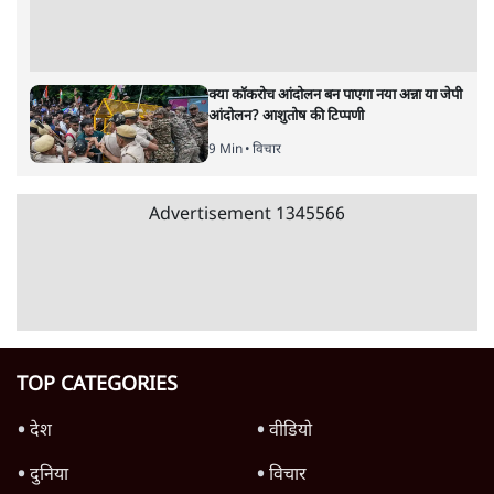
पाठकों की पसन्द
RSS नेता की जंतर मंतर आंदोलन पर टिप्पणी- सीधे
फायरिंग कराता, महिलाओं का रेप करवाता
4 Min
•
देश
शिक्षा संस्थान ‘विद्यार्थी’ नहीं, ‘अनुयायी’ तैयार कर
रहे, राहुल गांधी के बयान से छिड़ी नई बहस
6 Min
•
वक़्त-बेवक़्त
इंस्टाग्राम पर आरक्षण हटाओ आंदोलन का शिगूफा,
क्या Gen Z एकता तोड़ने की मुहिम?
7 Min
•
देश
Advertisement