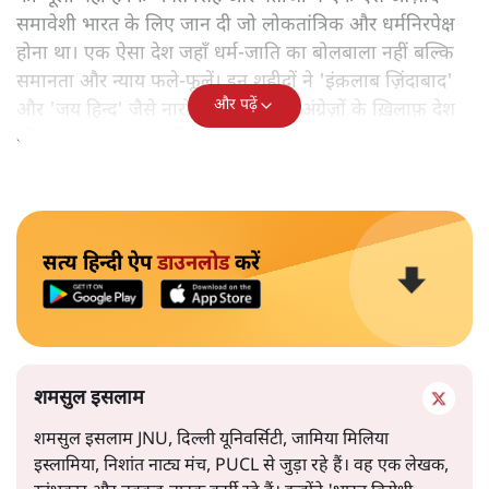
समावेशी भारत के लिए जान दी जो लोकतांत्रिक और धर्मनिरपेक्ष
होना था। एक ऐसा देश जहाँ धर्म-जाति का बोलबाला नहीं बल्कि
समानता और न्याय फले-फूलें। इन शहीदों ने 'इंक़लाब ज़िंदाबाद'
और पढ़ें
और 'जय हिन्द' जैसे नारों की ललकार से अंग्रेज़ों के ख़िलाफ़ देश
की जनता को लामबंद किया था।
सत्य हिन्दी ऐप
डाउनलोड
करें
शमसुल इसलाम
शमसुल इसलाम JNU, दिल्ली यूनिवर्सिटी, जामिया मिलिया
इस्लामिया, निशांत नाट्य मंच, PUCL से जुड़ा रहे हैं। वह एक लेखक,