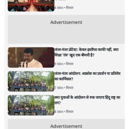
बड़ी साज़िश'- रोहित पवार का आरोप
4 Min
•
महाराष्ट्र
•
मुंबई ब्यूरो
E20 विवादः आप के पीएम आवास मार्च को रोका,
धरने पर बैठे केजरीवाल-सिसोदिया
5 Min
•
देश
•
नेशनल ब्यूरो
RSS जेन अल्फा संवादः दिपके ने कहा- 70-80 साल
के बुजुर्ग से जेन जी को क्या मिलेगा
7 Min
•
देश
•
राजनीतिक ब्यूरो
'गूंगी गुड़िया' वाले तंज पर एनसीपी ने कांग्रेस से पूछा-
क्या आप इंदिरा गांधी का अपमान सही मानते हैं?
5 Min
•
महाराष्ट्र
•
मुंबई ब्यूरो
Advertisement
122455