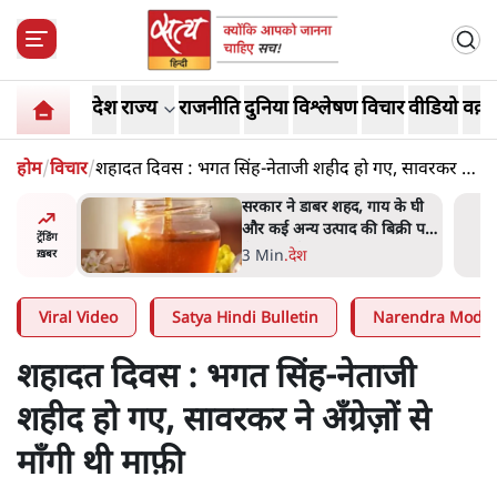
देश
राज्य
राजनीति
दुनिया
विश्लेषण
विचार
वीडियो
वक़्त
होम
/
विचार
/
शहादत दिवस : भगत सिंह-नेताजी शहीद हो गए, सावरकर ने
अँग्रेज़ों से माँगी थी माफ़ी
ाय के घी
'महाराष्ट्र में गैर बीजेपी वोटरों के
बिक्री पर
नामों को काटने की बड़ी साज़िश'-
ट्रेंडिंग
रोहित पवार का आरोप
4 Min
.
महाराष्ट्र
ख़बर
Viral Video
Satya Hindi Bulletin
Narendra Modi
शहादत दिवस : भगत सिंह-नेताजी
शहीद हो गए, सावरकर ने अँग्रेज़ों से
माँगी थी माफ़ी