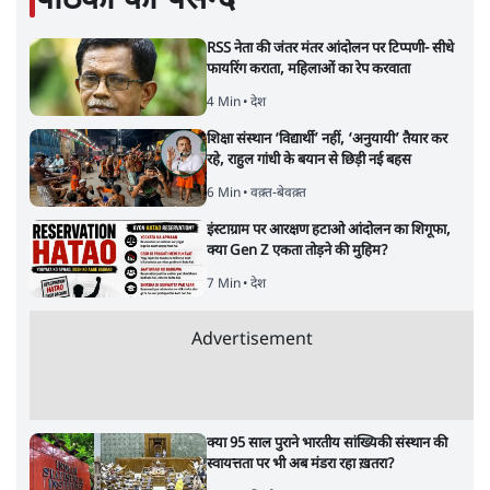
शेख हसीना: '2024 में छात्र आंदोलन नहीं,
सुनियोजित तख्तापलट था; मैं अपने लोगों के पास
जरूर लौटूंगी'
5 Min
•
दुनिया
जंतर मंतर प्रोटेस्ट: 'युवाओं को प्रताड़ित किया जा रहा
है, पर मोदी-शाह में बोलने की हिम्मत नहीं'- राहुल
7 Min
•
देश
Advertisement
संसदीय समिति-मेटा की बैठकः मार्क ज़करबर्ग ने
भारत सरकार से माफी मांगी
5 Min
•
देश
शाह के ख़िलाफ़ संसद में विपक्ष का मार्च, 'गृह मंत्री
मुंह छुपा रहे हैं क्योंकि वो छात्रों के गुनहगार हैं'
5 Min
•
देश