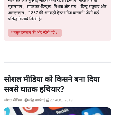
स्तंभकार और नुक्कड़-नाटक कर्मी रहे हैं। इन्होंने 'भारत विरोधी
मुसलमान', 'सावरकर-हिन्दुत्व: मिथक और सच', 'हिन्दू राष्ट्रवाद और
आरएसएस', '1857 की अनकही हैरतअंगेज़ दास्तानें' जैसी कई
प्रसिद्ध किताबें लिखी हैं।
शमसुल इसलाम
की और स्टोरी पढ़ें
सोशल मीडिया को किसने बना दिया
सबसे घातक हथियार?
सोशल मीडिया
|
महेंद्र पाण्डेय
|
27 AUG, 2019