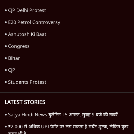
11 Min
•
विचार
यूरोप में खाद्य संकट की आहट, यूके में पड़ेंगे निवाले
के लाले?
4 Min
•
विचार
Advertisement
जंतर-मंतर प्रोटेस्ट: केवल इस्तीफा काफी नहीं, क्या
शिक्षा 'तंत्र' खुद एक बीमारी है?
9 Min
•
विचार
जंतर-मंतर आंदोलन: आक्रोश का प्रदर्शन या प्रतिरोध
का कार्निवाल?
7 Min
•
विचार
क्या युवाओं के आंदोलन से रुक जाएगा हिंदू राष्ट्र का
राग?