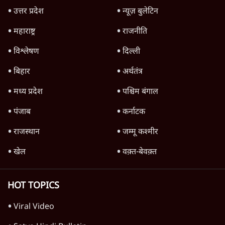
क्या 95 साल पुराने भारतीय सांख्यिकी संस्थान की
स्वायत्तता पर भी अब मंडरा रहा ख़तरा?
8 Min
•
विश्लेषण
जंतर-मंतर पर युवा आक्रोश के बाद संघ की बेचैनी
क्यों बढ़ी? प्रो. अपूर्वानंद ने बताईं 5 बड़ी वजहें
7 Min
•
विश्लेषण
'महाराष्ट्र में गैर बीजेपी वोटरों के नामों को काटने की
बड़ी साज़िश'- रोहित पवार का आरोप
4 Min
•
महाराष्ट्र
Advertisement
धर्मेन्द्र प्रधान का इस्तीफ़ा: उड़ गए मोदी की छवि के
परखचे।
6 Min
•
वक़्त-बेवक़्त