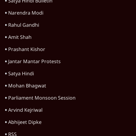
राहुल गांधी ने कहा- अमित शाह ने ही छात्रों पर पैलेट
गन चलवाई, सरकार का आरोपों से इंकार
11 Min
•
देश
Advertisement
1224333
विचार
जंतर-मंतर विरोध: वांगचुक को कोसिए, सत्याग्रह को
नहीं
9 Min
•
विचार
जंतर मंतर प्रोटेस्ट: स्क्रीन के सामने की जंग– वायरल
वीडियो कैसे हमारी सोच को बंधक बना रहे हैं