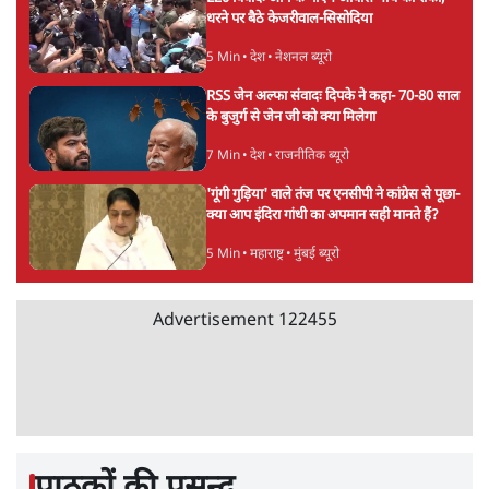
जनता का 2.32 करोड़ रोज़ाना खर्चः योगी सरकार ने
विज्ञापनों पर उड़ाने में मोदी 3.0 को भी पीछे छोड़ा
7 Min
•
उत्तर प्रदेश
शेख हसीना की प्रेस कॉन्फ्रेंस में शामिल हुए क्रिकेटर
शाकिब अल हसन के घर पर पेट्रोल बम से हमला
5 Min
•
दुनिया
गैस भंडार बढ़ाने के लिए क्या उपभोक्ताओं पर सरकार
लगाएगी नई लेवी, रायटर्स की रिपोर्ट
5 Min
•
देश
Advertisement
PM Modi & Amit Shah Missing from
Parliament: क्या विपक्ष से डरी सरकार?
दिल्ली